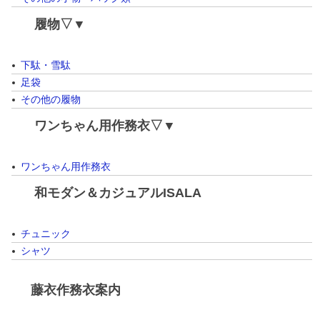
履物▽▼
下駄・雪駄
足袋
その他の履物
ワンちゃん用作務衣▽▼
ワンちゃん用作務衣
和モダン＆カジュアルISALA
チュニック
シャツ
藤衣作務衣案内