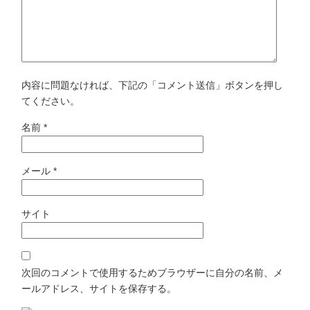
内容に問題なければ、下記の「コメント送信」ボタンを押し
てください。
名前
*
メール
*
サイト
次回のコメントで使用するためブラウザーに自分の名前、メ
ールアドレス、サイトを保存する。