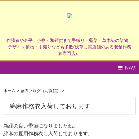
作務衣や甚平、小物・和雑貨まで手織り・藍染・草木染の染物、
デザイン柄物・手織りなども多数(浅草に実店舗のある老舗作務
衣専門店)。
NAVI
ホーム
>
藤衣ブログ（写真館）
>
綿麻作務衣入荷しております。
新緑の良い季節になりましたね。
綿麻の夏用作務衣も入荷しております。