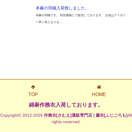
本麻の羽織入荷致しました。
本麻の羽織です。 特別価格にて販売しております。 お色はアイボリ
ー系１色となりま...
TOP
HOME
綿麻作務衣入荷しております。
Copyright© 2012-2026
作務衣[さむえ]通販専門店 | 藤衣[ふじごろも]
All
rights reserved.