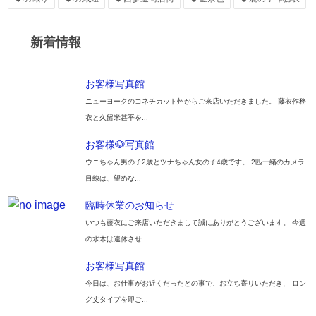
新着情報
お客様写真館
ニューヨークのコネチカット州からご来店いただきました。 藤衣作務
衣と久留米甚平を...
お客様🐶写真館
ウニちゃん男の子2歳とツナちゃん女の子4歳です。 2匹一緒のカメラ
目線は、望めな...
臨時休業のお知らせ
いつも藤衣にご来店いただきまして誠にありがとうございます。 今週
の水木は連休させ...
お客様写真館
今日は、お仕事がお近くだったとの事で、お立ち寄りいただき、 ロン
グ丈タイプを即ご...