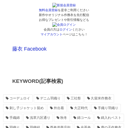
無料会員登録
を是非ご利用ください
新作やオリジナル作務衣を先行配信
お得なプレゼントや割引情報なども
会員の方は
ログイン
ください
マイアカウント
ページはこちら！
藤衣 Facebook
KEYWORD(記事検索)
コーデュロイ
デニム羽織り
三社祭
久留米作務衣
刺し子ジャケット留め
外出着
大正時代
手織り羽織り
手織綿
浅草六区通り
秋冬
綿コール
綿入れベスト
羽織り
羽織紐
西参道商店街
金茶色
鹿の子作務衣