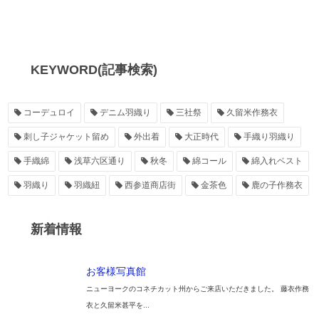
KEYWORD(記事検索)
コーデュロイ
デニム羽織り
三社祭
久留米作務衣
刺し子ジャケット留め
外出着
大正時代
手織り羽織り
手織綿
浅草六区通り
秋冬
綿コール
綿入れベスト
羽織り
羽織紐
西参道商店街
金茶色
鹿の子作務衣
新着情報
お客様写真館
ニューヨークのコネチカット州からご来店いただきました。 藤衣作務
衣と久留米甚平を...