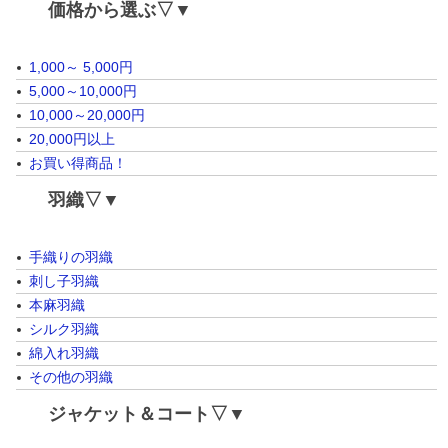
価格から選ぶ▽▼
1,000～ 5,000円
5,000～10,000円
10,000～20,000円
20,000円以上
お買い得商品！
羽織▽▼
手織りの羽織
刺し子羽織
本麻羽織
シルク羽織
綿入れ羽織
その他の羽織
ジャケット＆コート▽▼