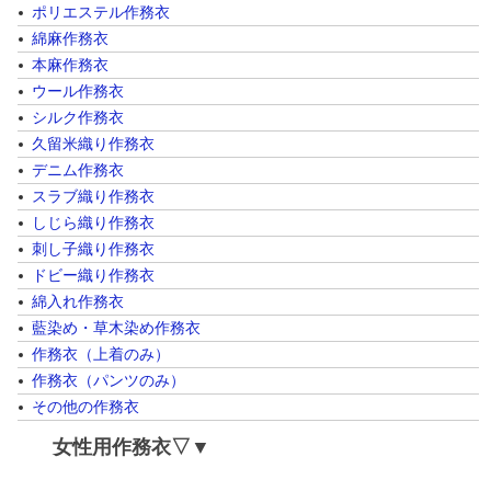
ポリエステル作務衣
綿麻作務衣
本麻作務衣
ウール作務衣
シルク作務衣
久留米織り作務衣
デニム作務衣
スラブ織り作務衣
しじら織り作務衣
刺し子織り作務衣
ドビー織り作務衣
綿入れ作務衣
藍染め・草木染め作務衣
作務衣（上着のみ）
作務衣（パンツのみ）
その他の作務衣
女性用作務衣▽▼