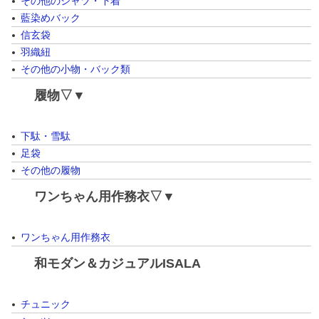
その他のシャツ・下着
藍染めバック
信玄袋
羽織紐
その他の小物・バック類
履物▽▼
下駄・雪駄
足袋
その他の履物
ワンちゃん用作務衣▽▼
ワンちゃん用作務衣
和モダン＆カジュアルISALA
チュニック