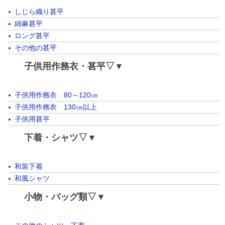
しじら織り甚平
綿麻甚平
ロング甚平
その他の甚平
子供用作務衣・甚平▽▼
子供用作務衣 80～120㎝
子供用作務衣 130㎝以上
子供用甚平
下着・シャツ▽▼
和装下着
和風シャツ
小物・バッグ類▽▼