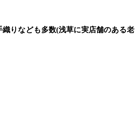
手織りなども多数(浅草に実店舗のある老