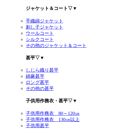
ジャケット＆コート▽▼
手織綿ジャケット
刺し子ジャケット
ウールコート
シルクコート
その他のジャケット＆コート
甚平▽▼
しじら織り甚平
綿麻甚平
ロング甚平
その他の甚平
子供用作務衣・甚平▽▼
子供用作務衣 80～120㎝
子供用作務衣 130㎝以上
子供用甚平