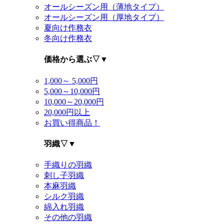
オールシーズン用（薄地タイプ）
オールシーズン用（厚地タイプ）
夏向け作務衣
冬向け作務衣
価格から選ぶ▽▼
1,000～ 5,000円
5,000～10,000円
10,000～20,000円
20,000円以上
お買い得商品！
羽織▽▼
手織りの羽織
刺し子羽織
本麻羽織
シルク羽織
綿入れ羽織
その他の羽織