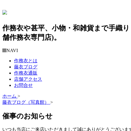
作務衣や甚平、小物・和雑貨まで手織り
舗作務衣専門店)。
NAVI
作務衣とは
藤衣ブログ
作務衣通販
店舗アクセス
お問合せ
ホーム
>
藤衣ブログ（写真館）
>
催事のお知らせ
いつも当店にご来店いただきまして誠にありがとうございま