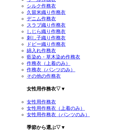
シルク作務衣
久留米織り作務衣
デニム作務衣
スラブ織り作務衣
しじら織り作務衣
刺し子織り作務衣
ドビー織り作務衣
綿入れ作務衣
藍染め・草木染め作務衣
作務衣（上着のみ）
作務衣（パンツのみ）
その他の作務衣
女性用作務衣▽▼
女性用作務衣
女性用作務衣（上着のみ）
女性用作務衣（パンツのみ）
季節から選ぶ▽▼