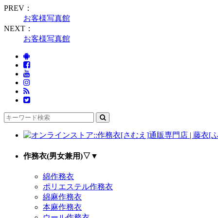
PREV：
お客様写真館
NEXT：
お客様写真館
作務衣(男女兼用)▽▼
綿作務衣
ポリエステル作務衣
綿麻作務衣
本麻作務衣
ウール作務衣