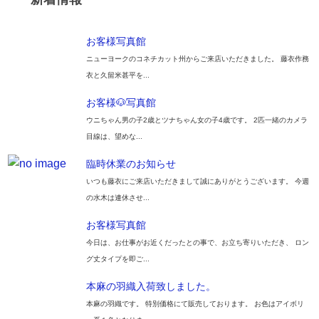
お客様写真館
ニューヨークのコネチカット州からご来店いただきました。 藤衣作務
衣と久留米甚平を...
お客様🐶写真館
ウニちゃん男の子2歳とツナちゃん女の子4歳です。 2匹一緒のカメラ
目線は、望めな...
臨時休業のお知らせ
いつも藤衣にご来店いただきまして誠にありがとうございます。 今週
の水木は連休させ...
お客様写真館
今日は、お仕事がお近くだったとの事で、お立ち寄りいただき、 ロン
グ丈タイプを即ご...
本麻の羽織入荷致しました。
本麻の羽織です。 特別価格にて販売しております。 お色はアイボリ