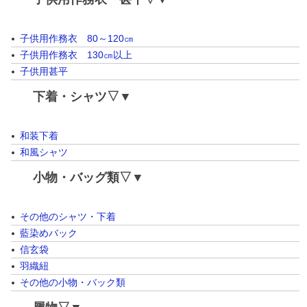
子供用作務衣 80～120㎝
子供用作務衣 130㎝以上
子供用甚平
下着・シャツ▽▼
和装下着
和風シャツ
小物・バッグ類▽▼
その他のシャツ・下着
藍染めバック
信玄袋
羽織紐
その他の小物・バック類