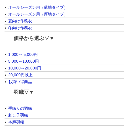
オールシーズン用（薄地タイプ）
オールシーズン用（厚地タイプ）
夏向け作務衣
冬向け作務衣
価格から選ぶ▽▼
1,000～ 5,000円
5,000～10,000円
10,000～20,000円
20,000円以上
お買い得商品！
羽織▽▼
手織りの羽織
刺し子羽織
本麻羽織