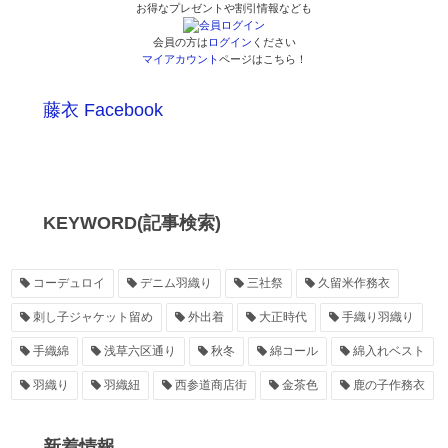
お得なプレゼントや割引情報なども
会員の方は
ログイン
ください
マイアカウント
ページはこちら！
藤衣 Facebook
KEYWORD(記事検索)
コーデュロイ
デニム羽織り
三社祭
久留米作務衣
刺し子ジャケット留め
外出着
大正時代
手織り羽織り
手織綿
浅草六区通り
秋冬
綿コール
綿入れベスト
羽織り
羽織紐
西参道商店街
金茶色
鹿の子作務衣
新着情報