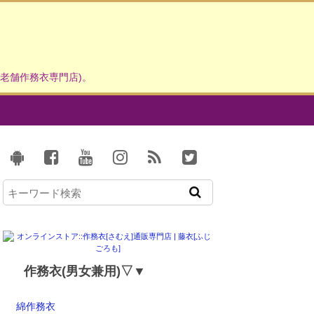
老舗作務衣専門店)。
作務衣(男女兼用)▽▼
綿作務衣