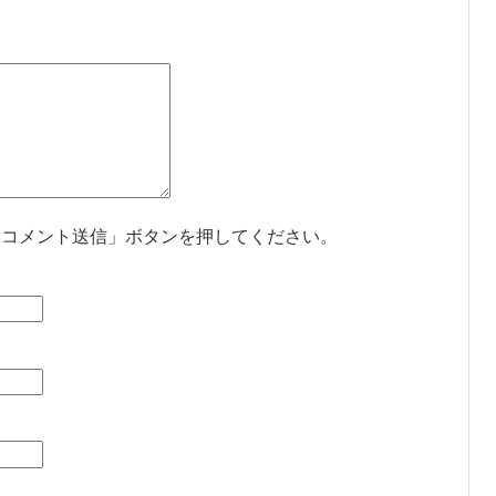
「コメント送信」ボタンを押してください。