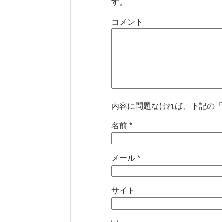
す。
コメント
内容に問題なければ、下記の
名前
*
メール
*
サイト