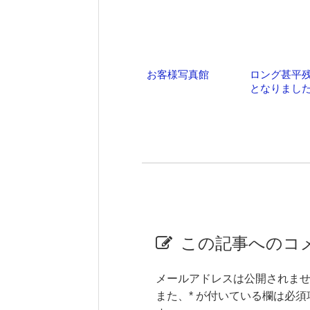
お客様写真館
ロング甚平
となりまし
この記事へのコ
メールアドレスは公開されま
また、
*
が付いている欄は必須