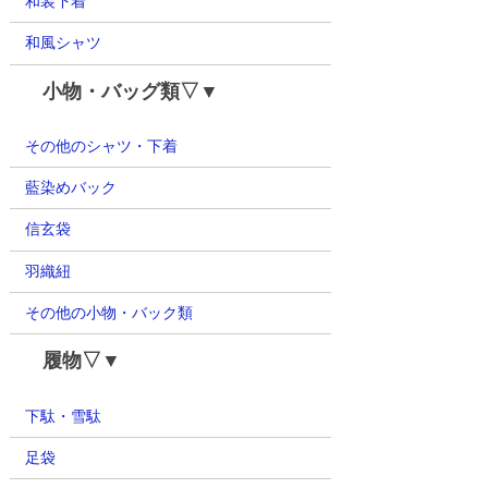
和装下着
和風シャツ
小物・バッグ類▽▼
その他のシャツ・下着
藍染めバック
信玄袋
羽織紐
その他の小物・バック類
履物▽▼
下駄・雪駄
足袋