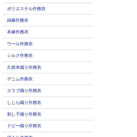
ポリエステル作務衣
綿麻作務衣
本麻作務衣
ウール作務衣
シルク作務衣
久留米織り作務衣
デニム作務衣
スラブ織り作務衣
しじら織り作務衣
刺し子織り作務衣
ドビー織り作務衣