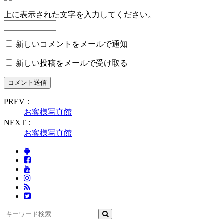
上に表示された文字を入力してください。
新しいコメントをメールで通知
新しい投稿をメールで受け取る
PREV：
お客様写真館
NEXT：
お客様写真館