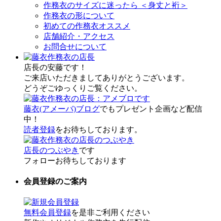
作務衣のサイズに迷ったら ＜身丈と裄＞
作務衣の形について
初めての作務衣オススメ
店舗紹介・アクセス
お問合せについて
店長の安藤です！
ご来店いただきましてありがとうございます。
どうぞごゆっくりご覧ください。
藤衣(アメーバ)ブログ
でもプレゼント企画など配信
中！
読者登録
をお待ちしております。
店長のつぶやき
です
フォローお待ちしております
会員登録のご案内
無料会員登録
を是非ご利用ください