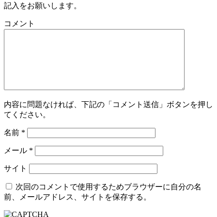
記入をお願いします。
コメント
内容に問題なければ、下記の「コメント送信」ボタンを押し
てください。
名前
*
メール
*
サイト
次回のコメントで使用するためブラウザーに自分の名
前、メールアドレス、サイトを保存する。