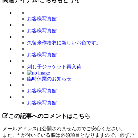
関連アイテム-こちらもどうぞ
お客様写真館
お客様写真館
久留米作務衣に新しいお色です。
お客様写真館
刺し子ジャケット再入荷
臨時休業のお知らせ
お客様写真館
お客様写真館
この記事へのコメントはこちら
メールアドレスは公開されませんのでご安心ください。
また、
*
が付いている欄は必須項目となりますので、必ずご