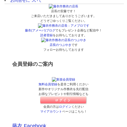
お問合せについて
店長の安藤です！
ご来店いただきましてありがとうございます。
どうぞごゆっくりご覧ください。
藤衣(アメーバ)ブログ
でもプレゼント企画など配信中！
読者登録
をお待ちしております。
店長のつぶやき
です
フォローお待ちしております
会員登録のご案内
無料会員登録
を是非ご利用ください
新作やオリジナル作務衣を先行配信
お得なプレゼントや割引情報なども
会員の方は
ログイン
ください
マイアカウント
ページはこちら！
藤衣 Facebook