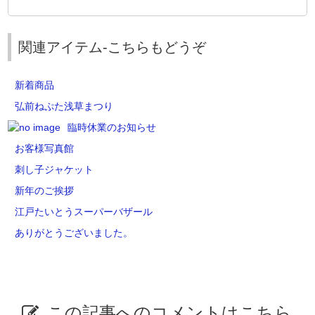
関連アイテム-こちらもどうぞ
新着商品
弘前ねぷた浅草まつり
臨時休業のお知らせ
お客様写真館
刺し子ジャケット
新年のご挨拶
江戸たいとうスーパーバザール
ありがとうございました。
この記事へのコメントはこちら