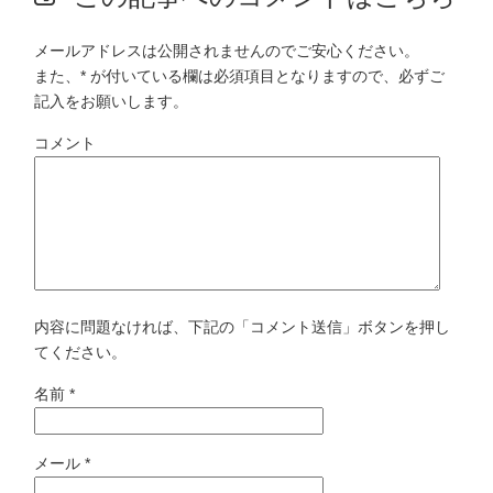
メールアドレスは公開されませんのでご安心ください。
また、
*
が付いている欄は必須項目となりますので、必ずご
記入をお願いします。
コメント
内容に問題なければ、下記の「コメント送信」ボタンを押し
てください。
名前
*
メール
*