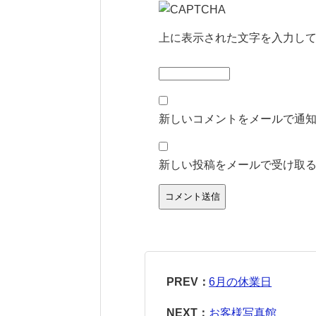
上に表示された文字を入力し
新しいコメントをメールで通
新しい投稿をメールで受け取
PREV：
6月の休業日
NEXT：
お客様写真館