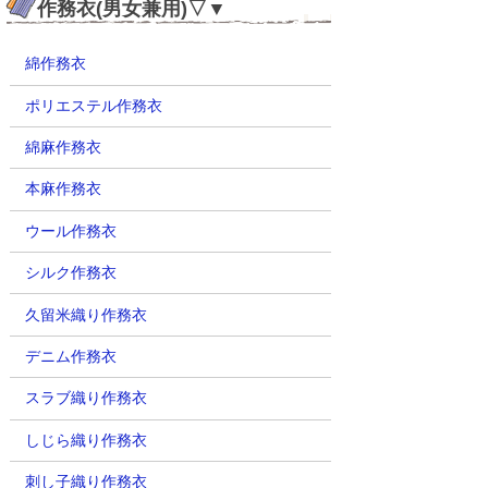
作務衣(男女兼用)▽▼
綿作務衣
ポリエステル作務衣
綿麻作務衣
本麻作務衣
ウール作務衣
シルク作務衣
久留米織り作務衣
デニム作務衣
スラブ織り作務衣
しじら織り作務衣
刺し子織り作務衣