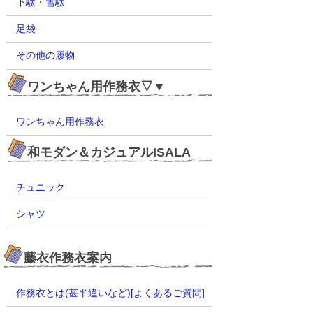
下駄・雪駄
足袋
その他の履物
ワンちゃん用作務衣▽▼
ワンちゃん用作務衣
和モダン＆カジュアルISALA
チュニック
シャツ
藤衣作務衣案内
作務衣とは(甚平違いなど)[よくあるご質問]