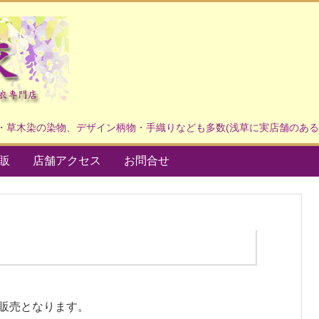
・草木染の染物、デザイン柄物・手織りなども多数(浅草に実店舗のある
販
店舗アクセス
お問合せ
販売となります。