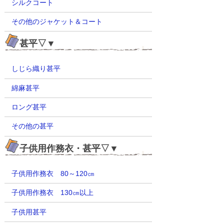
シルクコート
その他のジャケット＆コート
甚平▽▼
しじら織り甚平
綿麻甚平
ロング甚平
その他の甚平
子供用作務衣・甚平▽▼
子供用作務衣 80～120㎝
子供用作務衣 130㎝以上
子供用甚平