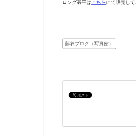
ロング甚平は
こちら
にて販売して
藤衣ブログ（写真館）