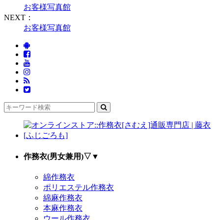
お客様写真館
NEXT：
お客様写真館
作務衣(男女兼用)▽▼
綿作務衣
ポリエステル作務衣
綿麻作務衣
本麻作務衣
ウール作務衣