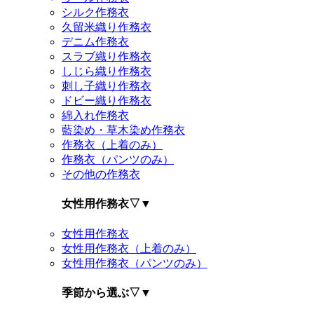
シルク作務衣
久留米織り作務衣
デニム作務衣
スラブ織り作務衣
しじら織り作務衣
刺し子織り作務衣
ドビー織り作務衣
綿入れ作務衣
藍染め・草木染め作務衣
作務衣（上着のみ）
作務衣（パンツのみ）
その他の作務衣
女性用作務衣▽▼
女性用作務衣
女性用作務衣（上着のみ）
女性用作務衣（パンツのみ）
季節から選ぶ▽▼