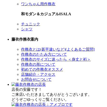
ワンちゃん用作務衣
和モダン＆カジュアルISALA
チュニック
シャツ
藤衣作務衣案内
作務衣とは(甚平違いなど)[よくあるご質問]
作務衣のたたみ方について
作務衣のサイズに迷ったら ＜身丈と裄＞
作務衣の形について
初めての作務衣オススメ
店舗紹介・アクセス
お問合せについて
店長の安藤です！
ご来店いただきましてありがとうございます。
どうぞごゆっくりご覧ください。