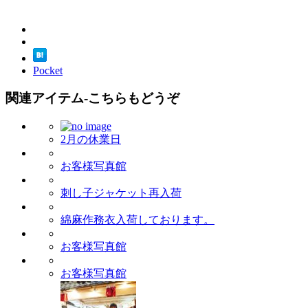
Pocket
関連アイテム-こちらもどうぞ
2月の休業日
お客様写真館
刺し子ジャケット再入荷
綿麻作務衣入荷しております。
お客様写真館
お客様写真館