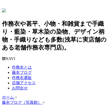
作務衣や甚平、小物・和雑貨まで手織
り・藍染・草木染の染物、デザイン柄
物・手織りなども多数(浅草に実店舗の
ある老舗作務衣専門店)。
NAVI
作務衣とは
藤衣ブログ
作務衣通販
店舗アクセス
お問合せ
ホーム
>
藤衣ブログ（写真館）
>