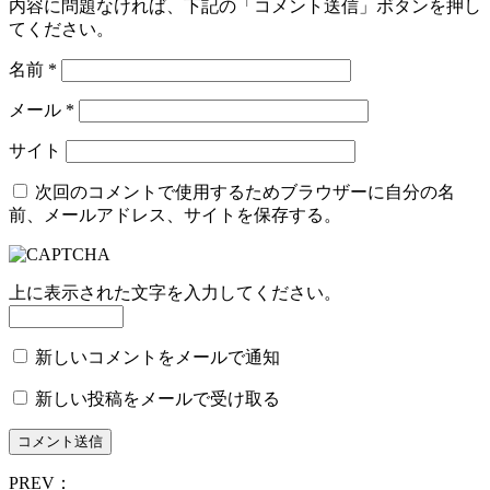
内容に問題なければ、下記の「コメント送信」ボタンを押し
てください。
名前
*
メール
*
サイト
次回のコメントで使用するためブラウザーに自分の名
前、メールアドレス、サイトを保存する。
上に表示された文字を入力してください。
新しいコメントをメールで通知
新しい投稿をメールで受け取る
PREV：