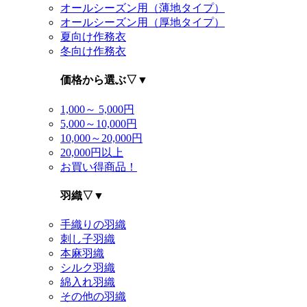
オールシーズン用（薄地タイプ）
オールシーズン用（厚地タイプ）
夏向け作務衣
冬向け作務衣
価格から選ぶ▽▼
1,000～ 5,000円
5,000～10,000円
10,000～20,000円
20,000円以上
お買い得商品！
羽織▽▼
手織りの羽織
刺し子羽織
本麻羽織
シルク羽織
綿入れ羽織
その他の羽織