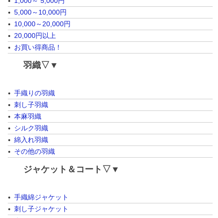
1,000～ 5,000円
5,000～10,000円
10,000～20,000円
20,000円以上
お買い得商品！
羽織▽▼
手織りの羽織
刺し子羽織
本麻羽織
シルク羽織
綿入れ羽織
その他の羽織
ジャケット＆コート▽▼
手織綿ジャケット
刺し子ジャケット