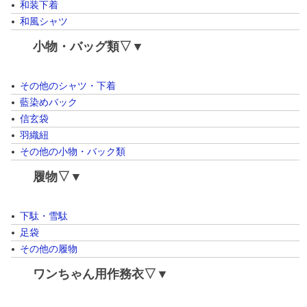
和装下着
和風シャツ
小物・バッグ類▽▼
その他のシャツ・下着
藍染めバック
信玄袋
羽織紐
その他の小物・バック類
履物▽▼
下駄・雪駄
足袋
その他の履物
ワンちゃん用作務衣▽▼