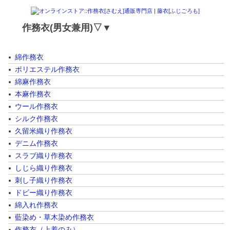
作務衣(男女兼用)▽▼
綿作務衣
ポリエステル作務衣
綿麻作務衣
本麻作務衣
ウール作務衣
シルク作務衣
久留米織り作務衣
デニム作務衣
スラブ織り作務衣
しじら織り作務衣
刺し子織り作務衣
ドビー織り作務衣
綿入れ作務衣
藍染め・草木染め作務衣
作務衣（上着のみ）