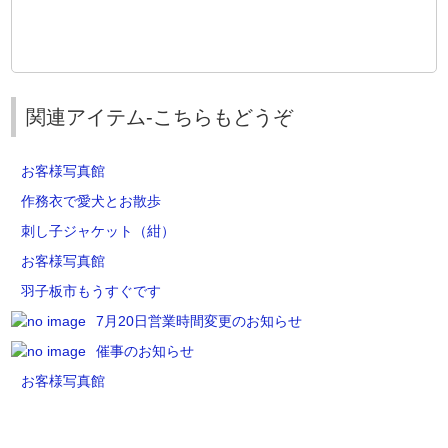
関連アイテム-こちらもどうぞ
お客様写真館
作務衣で愛犬とお散歩
刺し子ジャケット（紺）
お客様写真館
羽子板市もうすぐです
7月20日営業時間変更のお知らせ
催事のお知らせ
お客様写真館