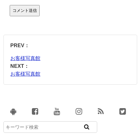
PREV：
お客様写真館
NEXT：
お客様写真館