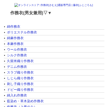
作務衣(男女兼用)▽▼
綿作務衣
ポリエステル作務衣
綿麻作務衣
本麻作務衣
ウール作務衣
シルク作務衣
久留米織り作務衣
デニム作務衣
スラブ織り作務衣
しじら織り作務衣
刺し子織り作務衣
ドビー織り作務衣
綿入れ作務衣
藍染め・草木染め作務衣
作務衣（上着のみ）