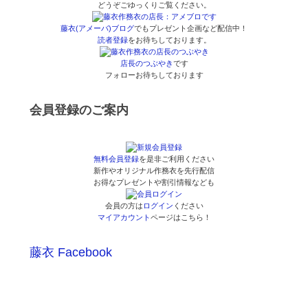
どうぞごゆっくりご覧ください。
藤衣(アメーバ)ブログ
でもプレゼント企画など配信中！
読者登録
をお待ちしております。
店長のつぶやき
です
フォローお待ちしております
会員登録のご案内
無料会員登録
を是非ご利用ください
新作やオリジナル作務衣を先行配信
お得なプレゼントや割引情報なども
会員の方は
ログイン
ください
マイアカウント
ページはこちら！
藤衣 Facebook