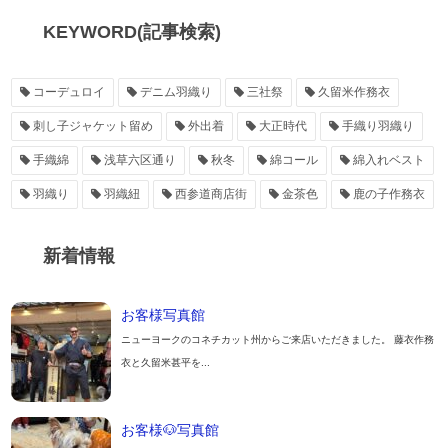
KEYWORD(記事検索)
コーデュロイ
デニム羽織り
三社祭
久留米作務衣
刺し子ジャケット留め
外出着
大正時代
手織り羽織り
手織綿
浅草六区通り
秋冬
綿コール
綿入れベスト
羽織り
羽織紐
西参道商店街
金茶色
鹿の子作務衣
新着情報
お客様写真館
ニューヨークのコネチカット州からご来店いただきました。 藤衣作務
衣と久留米甚平を...
お客様🐶写真館