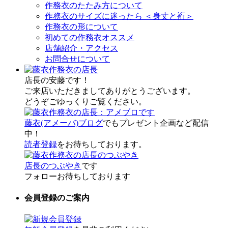
作務衣のたたみ方について
作務衣のサイズに迷ったら ＜身丈と裄＞
作務衣の形について
初めての作務衣オススメ
店舗紹介・アクセス
お問合せについて
店長の安藤です！
ご来店いただきましてありがとうございます。
どうぞごゆっくりご覧ください。
藤衣(アメーバ)ブログ
でもプレゼント企画など配信
中！
読者登録
をお待ちしております。
店長のつぶやき
です
フォローお待ちしております
会員登録のご案内