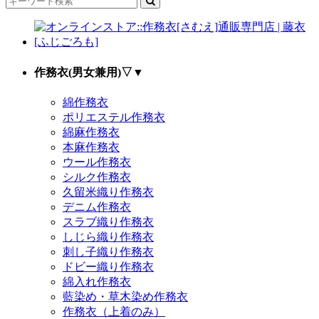
作務衣(男女兼用)▽▼
綿作務衣
ポリエステル作務衣
綿麻作務衣
本麻作務衣
ウール作務衣
シルク作務衣
久留米織り作務衣
デニム作務衣
スラブ織り作務衣
しじら織り作務衣
刺し子織り作務衣
ドビー織り作務衣
綿入れ作務衣
藍染め・草木染め作務衣
作務衣（上着のみ）