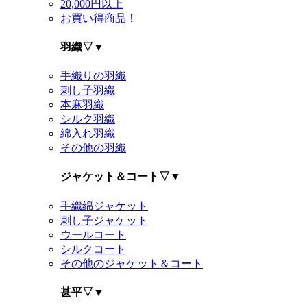
20,000円以上
お買い得商品！
羽織▽▼
手織りの羽織
刺し子羽織
本麻羽織
シルク羽織
綿入れ羽織
その他の羽織
ジャケット＆コート▽▼
手織綿ジャケット
刺し子ジャケット
ウールコート
シルクコート
その他のジャケット＆コート
甚平▽▼