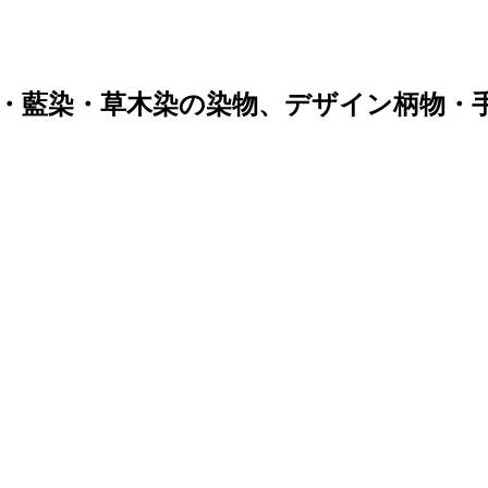
・藍染・草木染の染物、デザイン柄物・