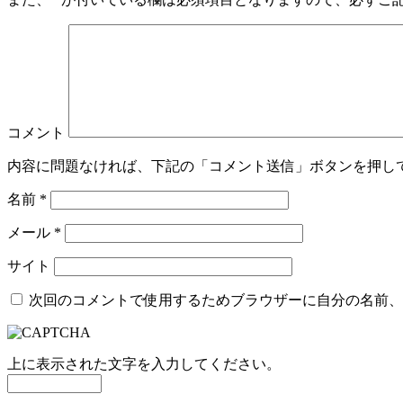
コメント
内容に問題なければ、下記の「コメント送信」ボタンを押し
名前
*
メール
*
サイト
次回のコメントで使用するためブラウザーに自分の名前、
上に表示された文字を入力してください。