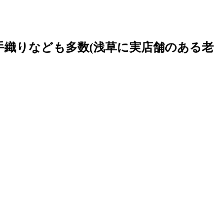
手織りなども多数(浅草に実店舗のある老