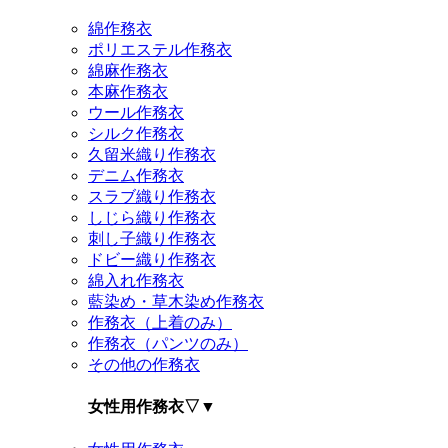
綿作務衣
ポリエステル作務衣
綿麻作務衣
本麻作務衣
ウール作務衣
シルク作務衣
久留米織り作務衣
デニム作務衣
スラブ織り作務衣
しじら織り作務衣
刺し子織り作務衣
ドビー織り作務衣
綿入れ作務衣
藍染め・草木染め作務衣
作務衣（上着のみ）
作務衣（パンツのみ）
その他の作務衣
女性用作務衣▽▼