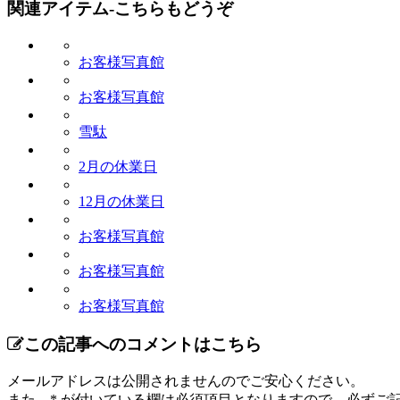
関連アイテム-こちらもどうぞ
お客様写真館
お客様写真館
雪駄
2月の休業日
12月の休業日
お客様写真館
お客様写真館
お客様写真館
この記事へのコメントはこちら
メールアドレスは公開されませんのでご安心ください。
また、
*
が付いている欄は必須項目となりますので、必ずご