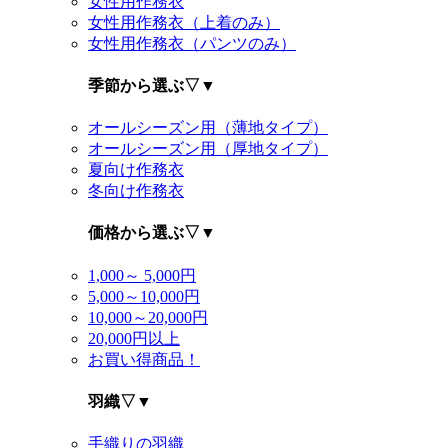
女性用作務衣
女性用作務衣（上着のみ）
女性用作務衣（パンツのみ）
季節から選ぶ▽▼
オールシーズン用（薄地タイプ）
オールシーズン用（厚地タイプ）
夏向け作務衣
冬向け作務衣
価格から選ぶ▽▼
1,000～ 5,000円
5,000～10,000円
10,000～20,000円
20,000円以上
お買い得商品！
羽織▽▼
手織りの羽織