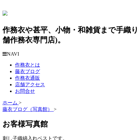
作務衣や甚平、小物・和雑貨まで手織り
舗作務衣専門店)。
NAVI
作務衣とは
藤衣ブログ
作務衣通販
店舗アクセス
お問合せ
ホーム
>
藤衣ブログ（写真館）
>
お客様写真館
刺し子織綿入れベストです。