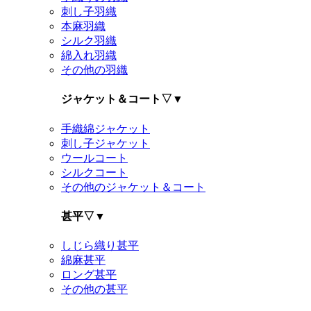
刺し子羽織
本麻羽織
シルク羽織
綿入れ羽織
その他の羽織
ジャケット＆コート▽▼
手織綿ジャケット
刺し子ジャケット
ウールコート
シルクコート
その他のジャケット＆コート
甚平▽▼
しじら織り甚平
綿麻甚平
ロング甚平
その他の甚平