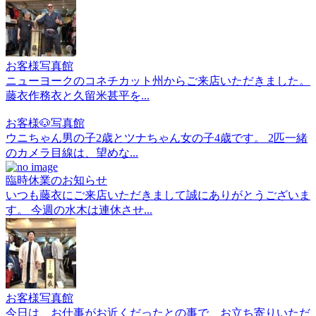
お客様写真館
ニューヨークのコネチカット州からご来店いただきました。
藤衣作務衣と久留米甚平を...
お客様🐶写真館
ウニちゃん男の子2歳とツナちゃん女の子4歳です。 2匹一緒
のカメラ目線は、望めな...
臨時休業のお知らせ
いつも藤衣にご来店いただきまして誠にありがとうございま
す。 今週の水木は連休させ...
お客様写真館
今日は、お仕事がお近くだったとの事で、お立ち寄りいただ