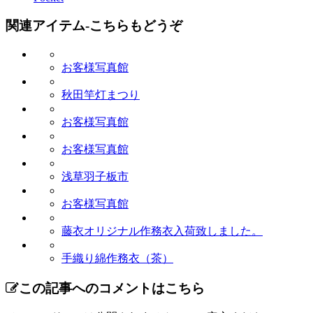
関連アイテム-こちらもどうぞ
お客様写真館
秋田竿灯まつり
お客様写真館
お客様写真館
浅草羽子板市
お客様写真館
藤衣オリジナル作務衣入荷致しました。
手織り綿作務衣（茶）
この記事へのコメントはこちら