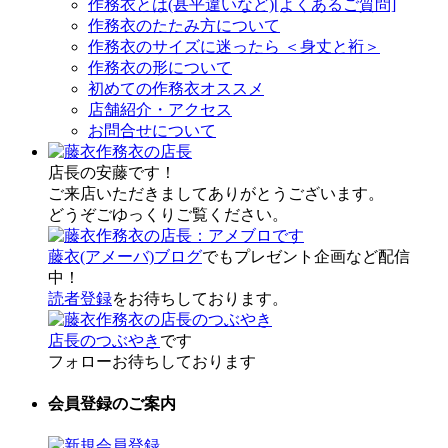
作務衣とは(甚平違いなど)[よくあるご質問]
作務衣のたたみ方について
作務衣のサイズに迷ったら ＜身丈と裄＞
作務衣の形について
初めての作務衣オススメ
店舗紹介・アクセス
お問合せについて
店長の安藤です！
ご来店いただきましてありがとうございます。
どうぞごゆっくりご覧ください。
藤衣(アメーバ)ブログ
でもプレゼント企画など配信
中！
読者登録
をお待ちしております。
店長のつぶやき
です
フォローお待ちしております
会員登録のご案内