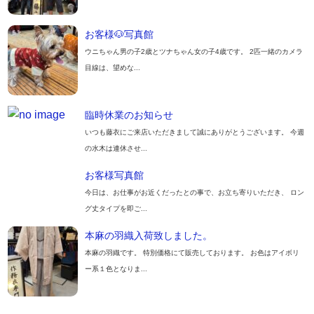
お客様🐶写真館
ウニちゃん男の子2歳とツナちゃん女の子4歳です。 2匹一緒のカメラ
目線は、望めな...
臨時休業のお知らせ
いつも藤衣にご来店いただきまして誠にありがとうございます。 今週
の水木は連休させ...
お客様写真館
今日は、お仕事がお近くだったとの事で、お立ち寄りいただき、 ロン
グ丈タイプを即ご...
本麻の羽織入荷致しました。
本麻の羽織です。 特別価格にて販売しております。 お色はアイボリ
ー系１色となりま...