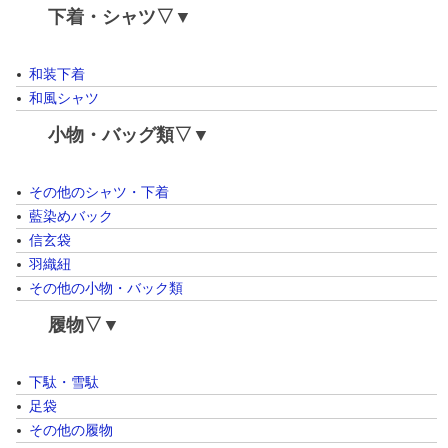
下着・シャツ▽▼
和装下着
和風シャツ
小物・バッグ類▽▼
その他のシャツ・下着
藍染めバック
信玄袋
羽織紐
その他の小物・バック類
履物▽▼
下駄・雪駄
足袋
その他の履物