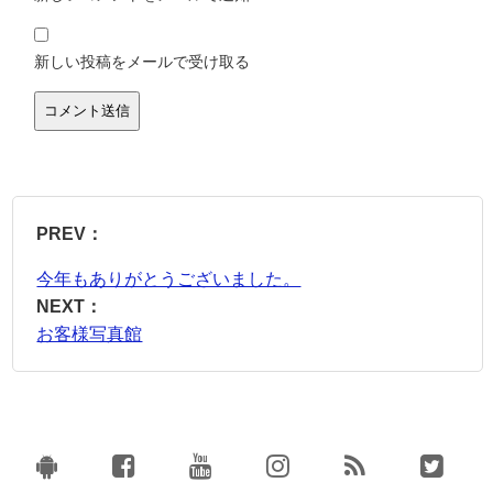
新しい投稿をメールで受け取る
PREV：
今年もありがとうございました。
NEXT：
お客様写真館