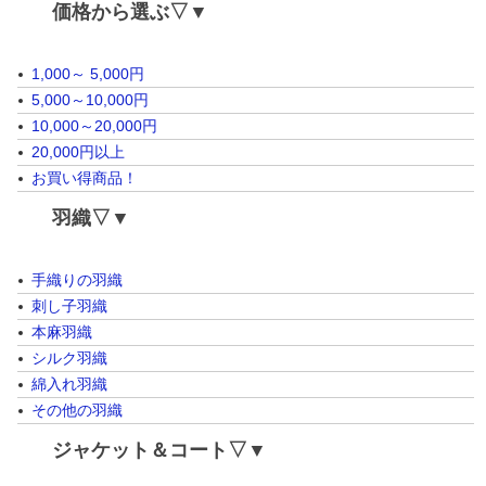
価格から選ぶ▽▼
1,000～ 5,000円
5,000～10,000円
10,000～20,000円
20,000円以上
お買い得商品！
羽織▽▼
手織りの羽織
刺し子羽織
本麻羽織
シルク羽織
綿入れ羽織
その他の羽織
ジャケット＆コート▽▼