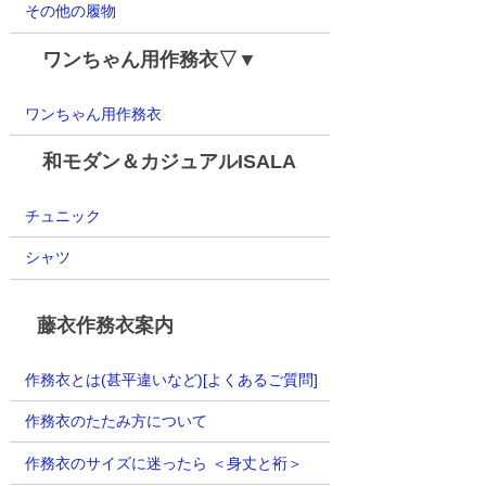
その他の履物
ワンちゃん用作務衣▽▼
ワンちゃん用作務衣
和モダン＆カジュアルISALA
チュニック
シャツ
藤衣作務衣案内
作務衣とは(甚平違いなど)[よくあるご質問]
作務衣のたたみ方について
作務衣のサイズに迷ったら ＜身丈と裄＞