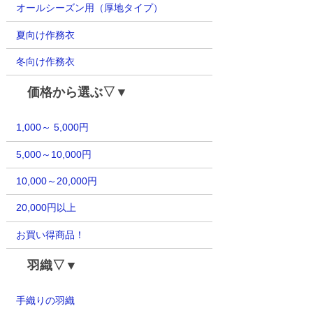
オールシーズン用（厚地タイプ）
夏向け作務衣
冬向け作務衣
価格から選ぶ▽▼
1,000～ 5,000円
5,000～10,000円
10,000～20,000円
20,000円以上
お買い得商品！
羽織▽▼
手織りの羽織