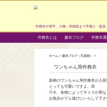
作務衣や甚平、小物・和雑貨まで手織り・藍染
作務衣とは
藤衣ブログ
作務衣通
ホーム
>
藤衣ブログ（写真館）
>
ワンちゃん用作務衣
新柄のワンちゃん用作務衣が入荷
とっても可愛いですよ。😍
只今、各柄によってサイズが異な
お散歩がてら遊びにいらして下さ