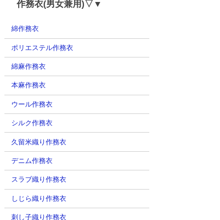
作務衣(男女兼用)▽▼
綿作務衣
ポリエステル作務衣
綿麻作務衣
本麻作務衣
ウール作務衣
シルク作務衣
久留米織り作務衣
デニム作務衣
スラブ織り作務衣
しじら織り作務衣
刺し子織り作務衣