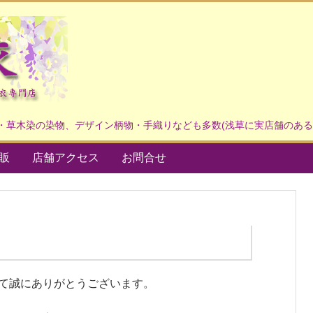
・草木染の染物、デザイン柄物・手織りなども多数(浅草に実店舗のある
販
店舗アクセス
お問合せ
て誠にありがとうございます。