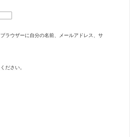
めブラウザーに自分の名前、メールアドレス、サ
てください。
知
る