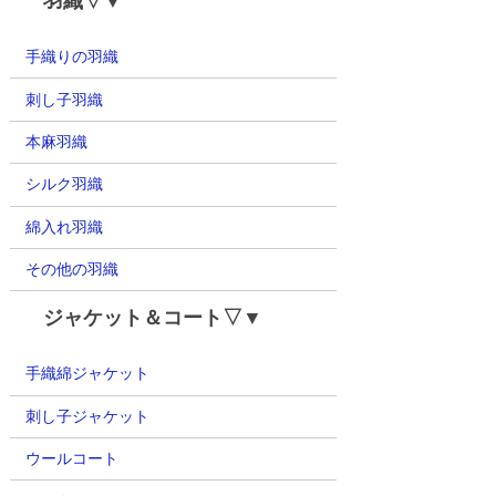
羽織▽▼
手織りの羽織
刺し子羽織
本麻羽織
シルク羽織
綿入れ羽織
その他の羽織
ジャケット＆コート▽▼
手織綿ジャケット
刺し子ジャケット
ウールコート