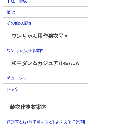
下駄・雪駄
足袋
その他の履物
ワンちゃん用作務衣▽▼
ワンちゃん用作務衣
和モダン＆カジュアルISALA
チュニック
シャツ
藤衣作務衣案内
作務衣とは(甚平違いなど)[よくあるご質問]