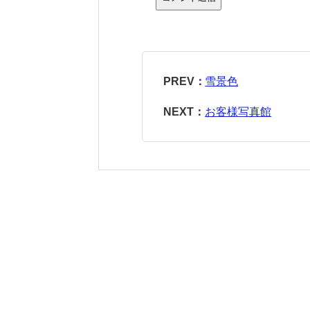
PREV：
雪景色
NEXT：
お客様写真館