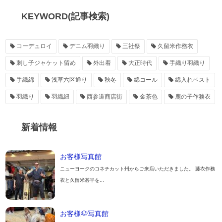
KEYWORD(記事検索)
コーデュロイ
デニム羽織り
三社祭
久留米作務衣
刺し子ジャケット留め
外出着
大正時代
手織り羽織り
手織綿
浅草六区通り
秋冬
綿コール
綿入れベスト
羽織り
羽織紐
西参道商店街
金茶色
鹿の子作務衣
新着情報
お客様写真館
ニューヨークのコネチカット州からご来店いただきました。 藤衣作務
衣と久留米甚平を...
お客様🐶写真館