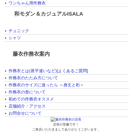
ワンちゃん用作務衣
和モダン＆カジュアルISALA
チュニック
シャツ
藤衣作務衣案内
作務衣とは(甚平違いなど)[よくあるご質問]
作務衣のたたみ方について
作務衣のサイズに迷ったら ＜身丈と裄＞
作務衣の形について
初めての作務衣オススメ
店舗紹介・アクセス
お問合せについて
店長の安藤です！
ご来店いただきましてありがとうございます。