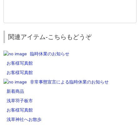
関連アイテム-こちらもどうぞ
臨時休業のお知らせ
お客様写真館
お客様写真館
非常事態宣言による臨時休業のお知らせ
新着商品
浅草羽子板市
お客様写真館
浅草神社へお散歩