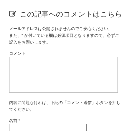
この記事へのコメントはこちら
メールアドレスは公開されませんのでご安心ください。
また、
*
が付いている欄は必須項目となりますので、必ずご
記入をお願いします。
コメント
内容に問題なければ、下記の「コメント送信」ボタンを押し
てください。
名前
*