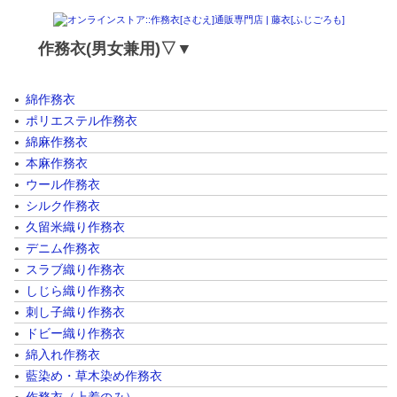
作務衣(男女兼用)▽▼
綿作務衣
ポリエステル作務衣
綿麻作務衣
本麻作務衣
ウール作務衣
シルク作務衣
久留米織り作務衣
デニム作務衣
スラブ織り作務衣
しじら織り作務衣
刺し子織り作務衣
ドビー織り作務衣
綿入れ作務衣
藍染め・草木染め作務衣
作務衣（上着のみ）