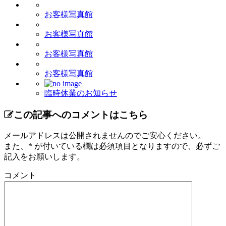
お客様写真館
お客様写真館
お客様写真館
お客様写真館
臨時休業のお知らせ
この記事へのコメントはこちら
メールアドレスは公開されませんのでご安心ください。
また、
*
が付いている欄は必須項目となりますので、必ずご
記入をお願いします。
コメント