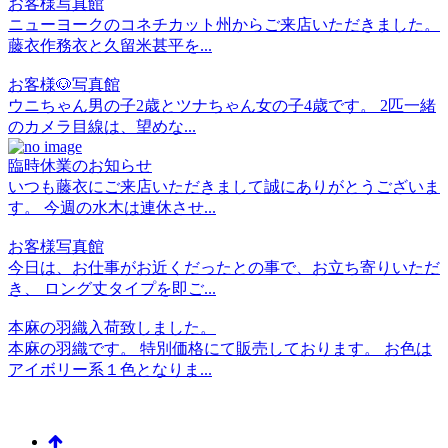
お客様写真館
ニューヨークのコネチカット州からご来店いただきました。
藤衣作務衣と久留米甚平を...
お客様🐶写真館
ウニちゃん男の子2歳とツナちゃん女の子4歳です。 2匹一緒
のカメラ目線は、望めな...
臨時休業のお知らせ
いつも藤衣にご来店いただきまして誠にありがとうございま
す。 今週の水木は連休させ...
お客様写真館
今日は、お仕事がお近くだったとの事で、お立ち寄りいただ
き、 ロング丈タイプを即ご...
本麻の羽織入荷致しました。
本麻の羽織です。 特別価格にて販売しております。 お色は
アイボリー系１色となりま...