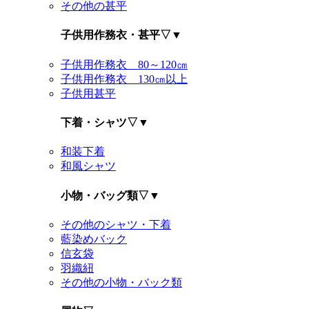
その他の甚平
子供用作務衣・甚平▽▼
子供用作務衣 80～120㎝
子供用作務衣 130㎝以上
子供用甚平
下着・シャツ▽▼
和装下着
和風シャツ
小物・バッグ類▽▼
その他のシャツ・下着
藍染めバック
信玄袋
羽織紐
その他の小物・バック類