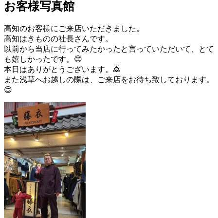
お客様写真館
高知のお客様にご来店いただきました。
高知はきものの社長さんです。
以前から当店に行ってみたかったと言っていただいて、とて
も嬉しかったです。😊
本日はありがとうございます。🙇
また浅草へお越しの際は、ご来店をお待ち致しております。
😊