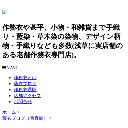
作務衣や甚平、小物・和雑貨まで手織
り・藍染・草木染の染物、デザイン柄
物・手織りなども多数(浅草に実店舗の
ある老舗作務衣専門店)。
NAVI
作務衣とは
藤衣ブログ
作務衣通販
店舗アクセス
お問合せ
ホーム
>
藤衣ブログ（写真館）
>