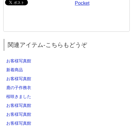
Pocket
関連アイテム-こちらもどうぞ
お客様写真館
新着商品
お客様写真館
鹿の子作務衣
桜咲きました
お客様写真館
お客様写真館
お客様写真館