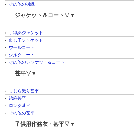
その他の羽織
ジャケット＆コート▽▼
手織綿ジャケット
刺し子ジャケット
ウールコート
シルクコート
その他のジャケット＆コート
甚平▽▼
しじら織り甚平
綿麻甚平
ロング甚平
その他の甚平
子供用作務衣・甚平▽▼