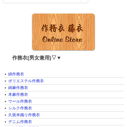
作務衣(男女兼用)▽▼
綿作務衣
ポリエステル作務衣
綿麻作務衣
本麻作務衣
ウール作務衣
シルク作務衣
久留米織り作務衣
デニム作務衣