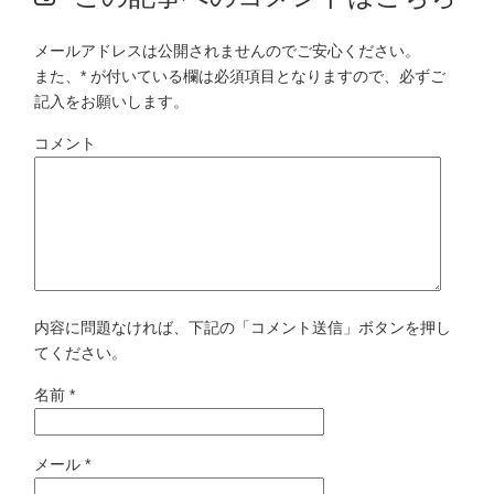
メールアドレスは公開されませんのでご安心ください。
また、
*
が付いている欄は必須項目となりますので、必ずご
記入をお願いします。
コメント
内容に問題なければ、下記の「コメント送信」ボタンを押し
てください。
名前
*
メール
*