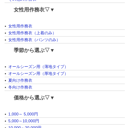
女性用作務衣▽▼
女性用作務衣
女性用作務衣（上着のみ）
女性用作務衣（パンツのみ）
季節から選ぶ▽▼
オールシーズン用（薄地タイプ）
オールシーズン用（厚地タイプ）
夏向け作務衣
冬向け作務衣
価格から選ぶ▽▼
1,000～ 5,000円
5,000～10,000円
10,000～20,000円