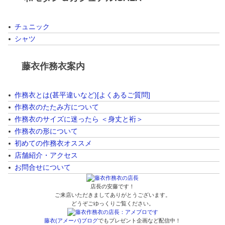
チュニック
シャツ
藤衣作務衣案内
作務衣とは(甚平違いなど)[よくあるご質問]
作務衣のたたみ方について
作務衣のサイズに迷ったら ＜身丈と裄＞
作務衣の形について
初めての作務衣オススメ
店舗紹介・アクセス
お問合せについて
店長の安藤です！
ご来店いただきましてありがとうございます。
どうぞごゆっくりご覧ください。
藤衣(アメーバ)ブログ
でもプレゼント企画など配信中！