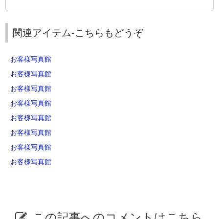
関連アイテム-こちらもどうぞ
お客様写真館
お客様写真館
お客様写真館
お客様写真館
お客様写真館
お客様写真館
お客様写真館
お客様写真館
この記事へのコメントはこちら