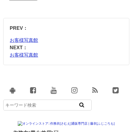
PREV：
お客様写真館
NEXT：
お客様写真館