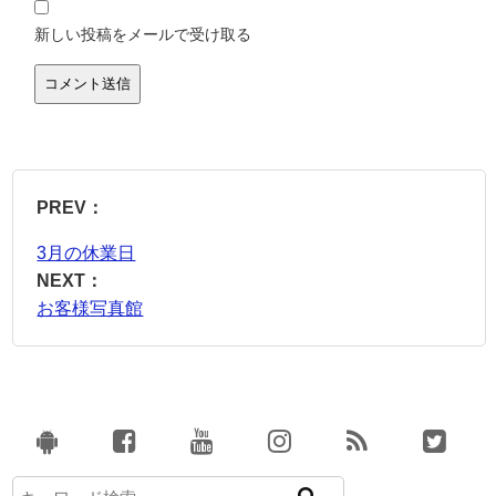
新しい投稿をメールで受け取る
PREV：
3月の休業日
NEXT：
お客様写真館