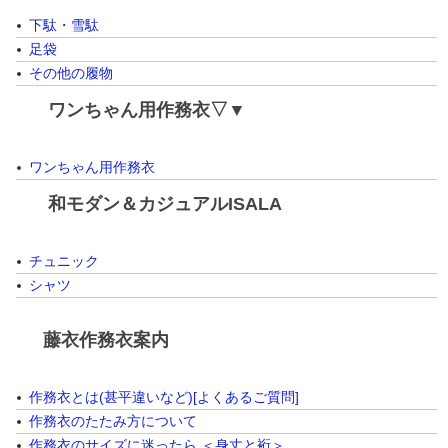
下駄・雪駄
足袋
その他の履物
ワンちゃん用作務衣▽▼
ワンちゃん用作務衣
和モダン＆カジュアルISALA
チュニック
シャツ
藤衣作務衣案内
作務衣とは(甚平違いなど)[よくあるご質問]
作務衣のたたみ方について
作務衣のサイズに迷ったら ＜身丈と裄＞