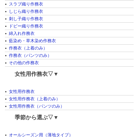
スラブ織り作務衣
しじら織り作務衣
刺し子織り作務衣
ドビー織り作務衣
綿入れ作務衣
藍染め・草木染め作務衣
作務衣（上着のみ）
作務衣（パンツのみ）
その他の作務衣
女性用作務衣▽▼
女性用作務衣
女性用作務衣（上着のみ）
女性用作務衣（パンツのみ）
季節から選ぶ▽▼
オールシーズン用（薄地タイプ）