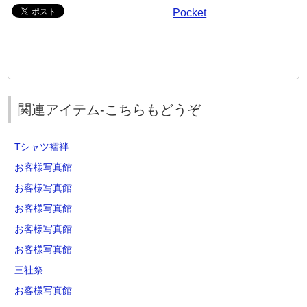
Pocket
関連アイテム-こちらもどうぞ
Tシャツ襦袢
お客様写真館
お客様写真館
お客様写真館
お客様写真館
お客様写真館
三社祭
お客様写真館