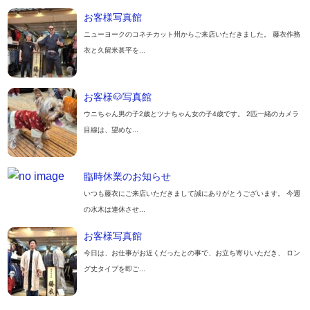
お客様写真館
ニューヨークのコネチカット州からご来店いただきました。 藤衣作務
衣と久留米甚平を...
お客様🐶写真館
ウニちゃん男の子2歳とツナちゃん女の子4歳です。 2匹一緒のカメラ
目線は、望めな...
臨時休業のお知らせ
いつも藤衣にご来店いただきまして誠にありがとうございます。 今週
の水木は連休させ...
お客様写真館
今日は、お仕事がお近くだったとの事で、お立ち寄りいただき、 ロン
グ丈タイプを即ご...