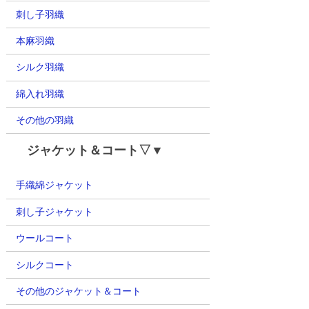
刺し子羽織
本麻羽織
シルク羽織
綿入れ羽織
その他の羽織
ジャケット＆コート▽▼
手織綿ジャケット
刺し子ジャケット
ウールコート
シルクコート
その他のジャケット＆コート