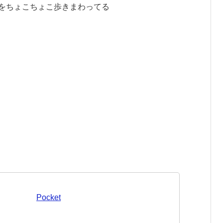
内をちょこちょこ歩きまわってる
Pocket