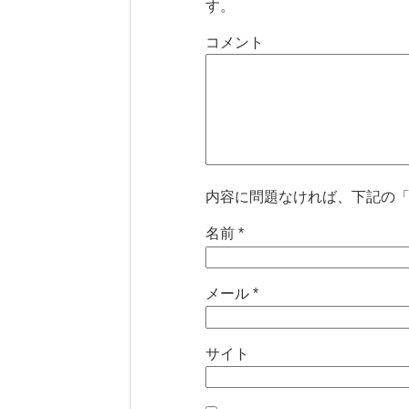
す。
コメント
内容に問題なければ、下記の
名前
*
メール
*
サイト