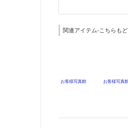
関連アイテム-こちらも
お客様写真館
お客様写真