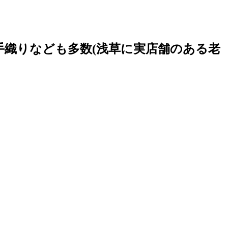
手織りなども多数(浅草に実店舗のある老