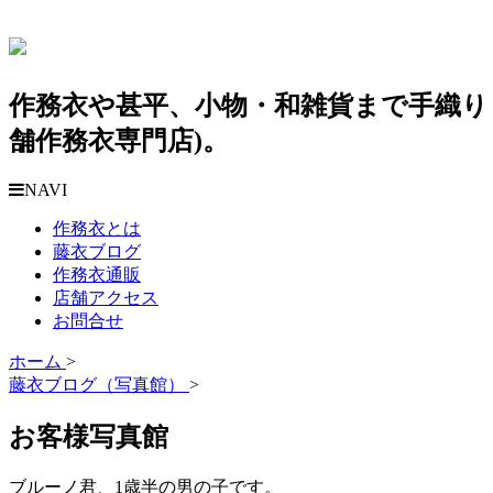
作務衣や甚平、小物・和雑貨まで手織り
舗作務衣専門店)。
NAVI
作務衣とは
藤衣ブログ
作務衣通販
店舗アクセス
お問合せ
ホーム
>
藤衣ブログ（写真館）
>
お客様写真館
ブルーノ君、1歳半の男の子です。