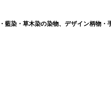
・藍染・草木染の染物、デザイン柄物・