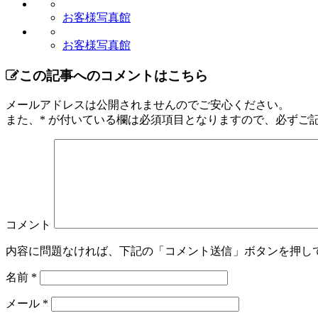
お客様写真館
お客様写真館
この記事へのコメントはこちら
メールアドレスは公開されませんのでご安心ください。
また、
*
が付いている欄は必須項目となりますので、必ずご
コメント
内容に問題なければ、下記の「コメント送信」ボタンを押し
名前
*
メール
*