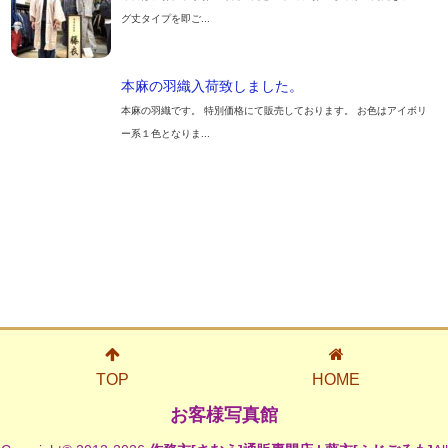
グ丈タイプを即ご...
本麻の羽織入荷致しました。
本麻の羽織です。 特別価格にて販売しております。 お色はアイボリ
ー系１色となりま...
TOP
HOME
お客様写真館