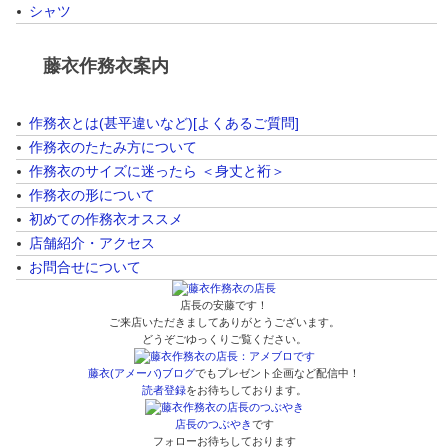
シャツ
藤衣作務衣案内
作務衣とは(甚平違いなど)[よくあるご質問]
作務衣のたたみ方について
作務衣のサイズに迷ったら ＜身丈と裄＞
作務衣の形について
初めての作務衣オススメ
店舗紹介・アクセス
お問合せについて
店長の安藤です！
ご来店いただきましてありがとうございます。
どうぞごゆっくりご覧ください。
藤衣(アメーバ)ブログ
でもプレゼント企画など配信中！
読者登録
をお待ちしております。
店長のつぶやき
です
フォローお待ちしております