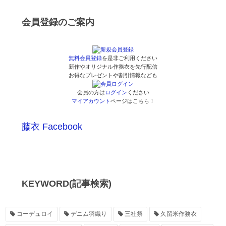
会員登録のご案内
無料会員登録
を是非ご利用ください
新作やオリジナル作務衣を先行配信
お得なプレゼントや割引情報なども
会員の方は
ログイン
ください
マイアカウント
ページはこちら！
藤衣 Facebook
KEYWORD(記事検索)
コーデュロイ
デニム羽織り
三社祭
久留米作務衣