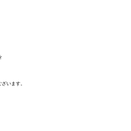
を
ございます。