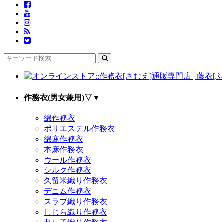
作務衣(男女兼用)▽▼
綿作務衣
ポリエステル作務衣
綿麻作務衣
本麻作務衣
ウール作務衣
シルク作務衣
久留米織り作務衣
デニム作務衣
スラブ織り作務衣
しじら織り作務衣