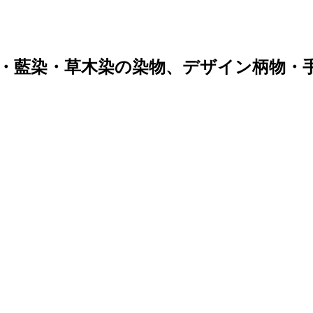
・藍染・草木染の染物、デザイン柄物・