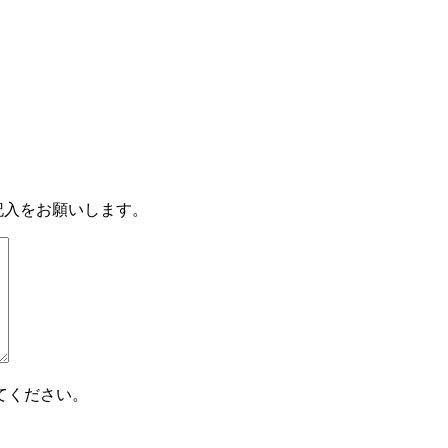
記入をお願いします。
てください。