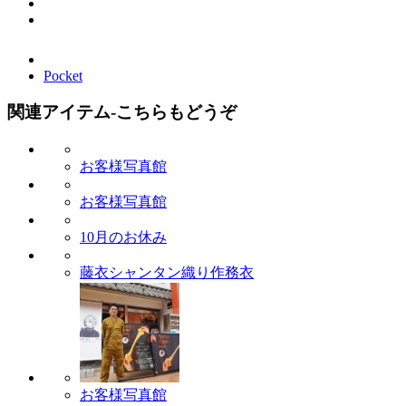
Pocket
関連アイテム-こちらもどうぞ
お客様写真館
お客様写真館
10月のお休み
藤衣シャンタン織り作務衣
お客様写真館