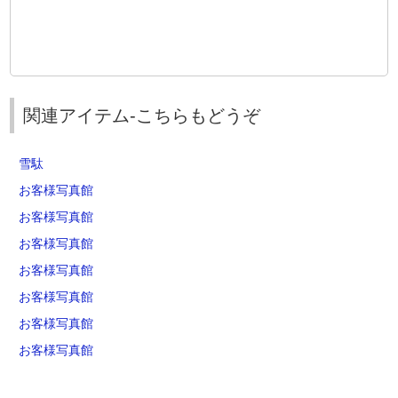
関連アイテム-こちらもどうぞ
雪駄
お客様写真館
お客様写真館
お客様写真館
お客様写真館
お客様写真館
お客様写真館
お客様写真館