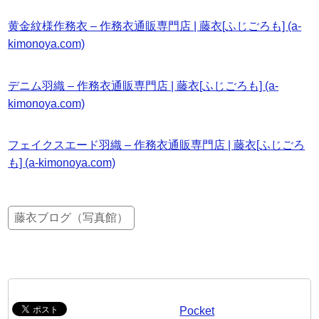
黄金紋様作務衣 – 作務衣通販専門店 | 藤衣[ふじごろも] (a-
kimonoya.com)
デニム羽織 – 作務衣通販専門店 | 藤衣[ふじごろも] (a-
kimonoya.com)
フェイクスエード羽織 – 作務衣通販専門店 | 藤衣[ふじごろ
も] (a-kimonoya.com)
藤衣ブログ（写真館）
Pocket