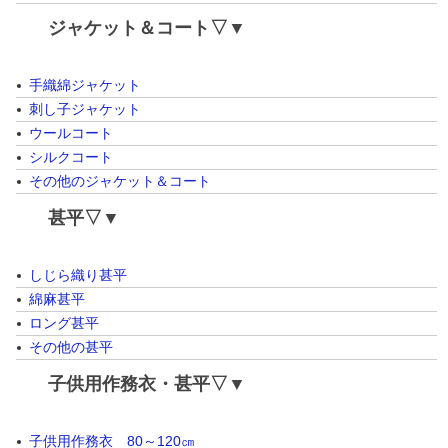
ジャケット＆コート▽▼
手織綿ジャケット
刺し子ジャケット
ウールコート
シルクコート
その他のジャケット＆コート
甚平▽▼
しじら織り甚平
綿麻甚平
ロング甚平
その他の甚平
子供用作務衣・甚平▽▼
子供用作務衣 80～120㎝