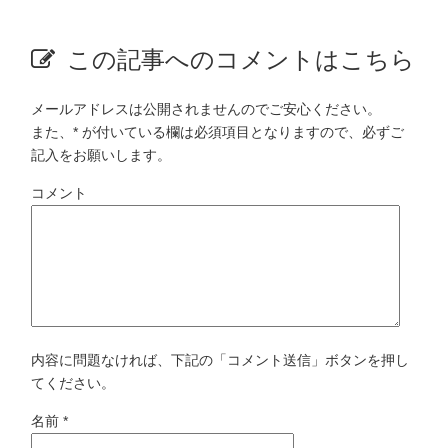
この記事へのコメントはこちら
メールアドレスは公開されませんのでご安心ください。
また、
*
が付いている欄は必須項目となりますので、必ずご
記入をお願いします。
コメント
内容に問題なければ、下記の「コメント送信」ボタンを押し
てください。
名前
*