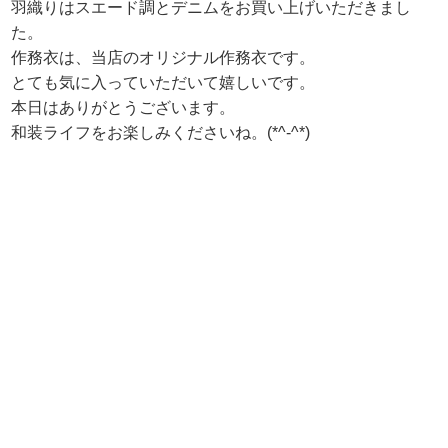
羽織りはスエード調とデニムをお買い上げいただきまし
た。
作務衣は、当店のオリジナル作務衣です。
とても気に入っていただいて嬉しいです。
本日はありがとうございます。
和装ライフをお楽しみくださいね。(*^-^*)