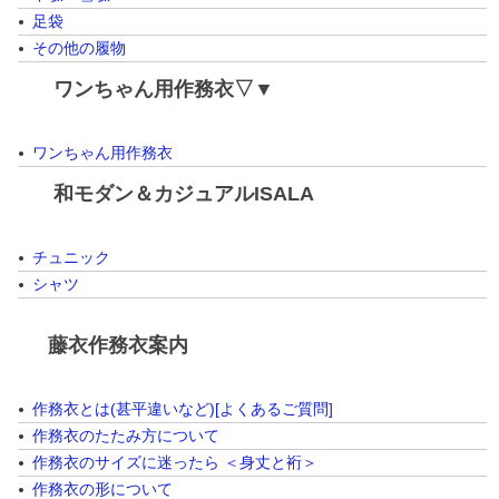
足袋
その他の履物
ワンちゃん用作務衣▽▼
ワンちゃん用作務衣
和モダン＆カジュアルISALA
チュニック
シャツ
藤衣作務衣案内
作務衣とは(甚平違いなど)[よくあるご質問]
作務衣のたたみ方について
作務衣のサイズに迷ったら ＜身丈と裄＞
作務衣の形について