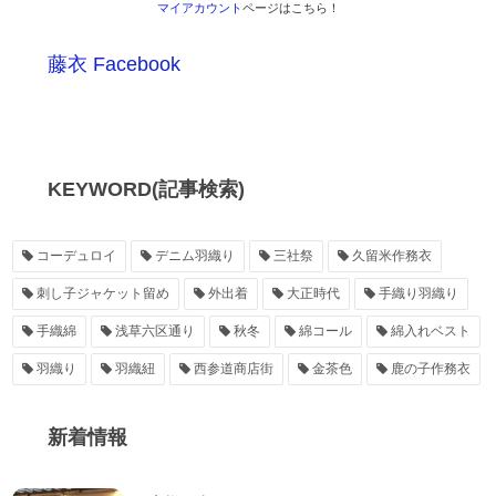
マイアカウント
ページはこちら！
藤衣 Facebook
KEYWORD(記事検索)
コーデュロイ
デニム羽織り
三社祭
久留米作務衣
刺し子ジャケット留め
外出着
大正時代
手織り羽織り
手織綿
浅草六区通り
秋冬
綿コール
綿入れベスト
羽織り
羽織紐
西参道商店街
金茶色
鹿の子作務衣
新着情報