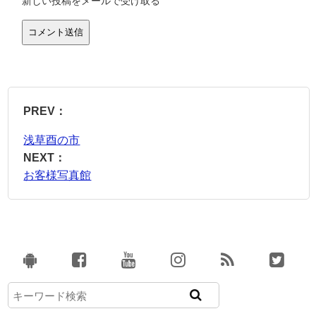
新しい投稿をメールで受け取る
PREV：
浅草酉の市
NEXT：
お客様写真館