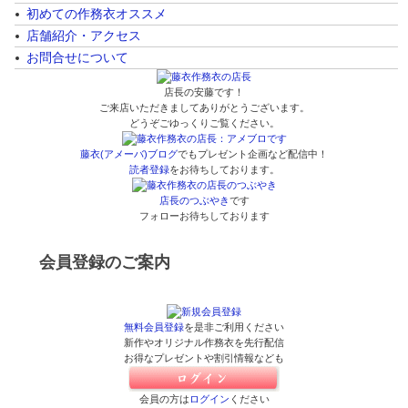
初めての作務衣オススメ
店舗紹介・アクセス
お問合せについて
店長の安藤です！
ご来店いただきましてありがとうございます。
どうぞごゆっくりご覧ください。
藤衣(アメーバ)ブログ
でもプレゼント企画など配信中！
読者登録
をお待ちしております。
店長のつぶやき
です
フォローお待ちしております
会員登録のご案内
無料会員登録
を是非ご利用ください
新作やオリジナル作務衣を先行配信
お得なプレゼントや割引情報なども
会員の方は
ログイン
ください