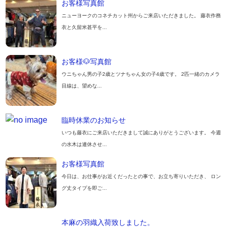
お客様写真館
ニューヨークのコネチカット州からご来店いただきました。 藤衣作務
衣と久留米甚平を...
お客様🐶写真館
ウニちゃん男の子2歳とツナちゃん女の子4歳です。 2匹一緒のカメラ
目線は、望めな...
臨時休業のお知らせ
いつも藤衣にご来店いただきまして誠にありがとうございます。 今週
の水木は連休させ...
お客様写真館
今日は、お仕事がお近くだったとの事で、お立ち寄りいただき、 ロン
グ丈タイプを即ご...
本麻の羽織入荷致しました。