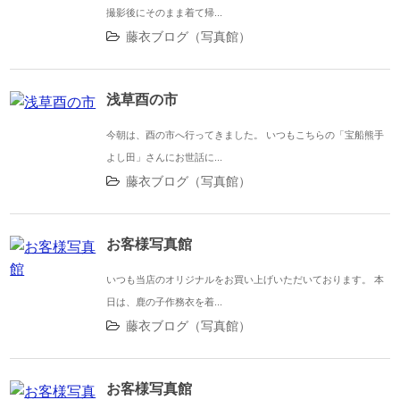
撮影後にそのまま着て帰...
藤衣ブログ（写真館）
浅草酉の市
今朝は、酉の市へ行ってきました。 いつもこちらの「宝船熊手
よし田」さんにお世話に...
藤衣ブログ（写真館）
お客様写真館
いつも当店のオリジナルをお買い上げいただいております。 本
日は、鹿の子作務衣を着...
藤衣ブログ（写真館）
お客様写真館