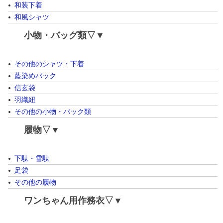
和装下着
和風シャツ
小物・バッグ類▽▼
その他のシャツ・下着
藍染めバック
信玄袋
羽織紐
その他の小物・バック類
履物▽▼
下駄・雪駄
足袋
その他の履物
ワンちゃん用作務衣▽▼