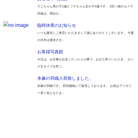
ウニちゃん男の子2歳とツナちゃん女の子4歳です。 2匹一緒のカメラ
目線は、望めな...
臨時休業のお知らせ
いつも藤衣にご来店いただきまして誠にありがとうございます。 今週
の水木は連休させ...
お客様写真館
今日は、お仕事がお近くだったとの事で、お立ち寄りいただき、 ロン
グ丈タイプを即ご...
本麻の羽織入荷致しました。
本麻の羽織です。 特別価格にて販売しております。 お色はアイボリ
ー系１色となりま...