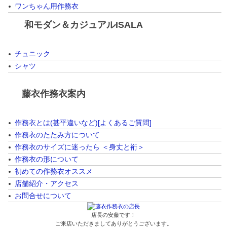
ワンちゃん用作務衣
和モダン＆カジュアルISALA
チュニック
シャツ
藤衣作務衣案内
作務衣とは(甚平違いなど)[よくあるご質問]
作務衣のたたみ方について
作務衣のサイズに迷ったら ＜身丈と裄＞
作務衣の形について
初めての作務衣オススメ
店舗紹介・アクセス
お問合せについて
店長の安藤です！
ご来店いただきましてありがとうございます。