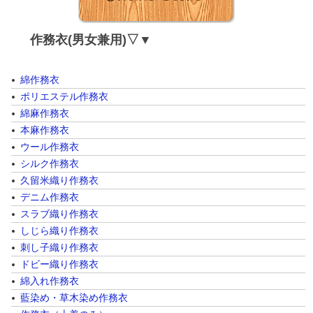
作務衣(男女兼用)▽▼
綿作務衣
ポリエステル作務衣
綿麻作務衣
本麻作務衣
ウール作務衣
シルク作務衣
久留米織り作務衣
デニム作務衣
スラブ織り作務衣
しじら織り作務衣
刺し子織り作務衣
ドビー織り作務衣
綿入れ作務衣
藍染め・草木染め作務衣