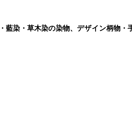
・藍染・草木染の染物、デザイン柄物・