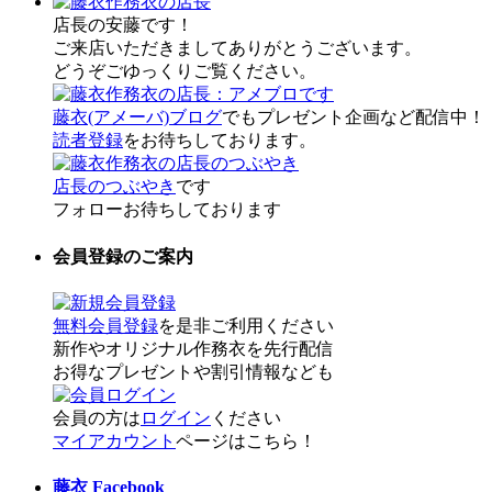
店長の安藤です！
ご来店いただきましてありがとうございます。
どうぞごゆっくりご覧ください。
藤衣(アメーバ)ブログ
でもプレゼント企画など配信中！
読者登録
をお待ちしております。
店長のつぶやき
です
フォローお待ちしております
会員登録のご案内
無料会員登録
を是非ご利用ください
新作やオリジナル作務衣を先行配信
お得なプレゼントや割引情報なども
会員の方は
ログイン
ください
マイアカウント
ページはこちら！
藤衣 Facebook