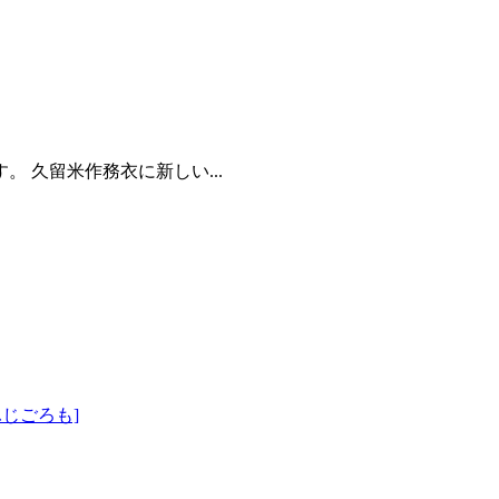
 久留米作務衣に新しい...