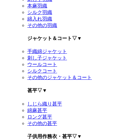
本麻羽織
シルク羽織
綿入れ羽織
その他の羽織
ジャケット＆コート▽▼
手織綿ジャケット
刺し子ジャケット
ウールコート
シルクコート
その他のジャケット＆コート
甚平▽▼
しじら織り甚平
綿麻甚平
ロング甚平
その他の甚平
子供用作務衣・甚平▽▼