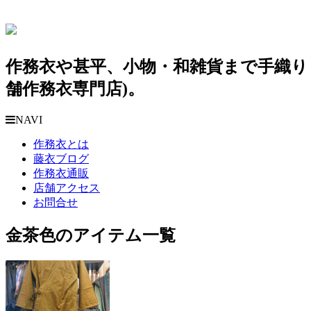
作務衣や甚平、小物・和雑貨まで手織り
舗作務衣専門店)。
NAVI
作務衣とは
藤衣ブログ
作務衣通販
店舗アクセス
お問合せ
金茶色のアイテム一覧