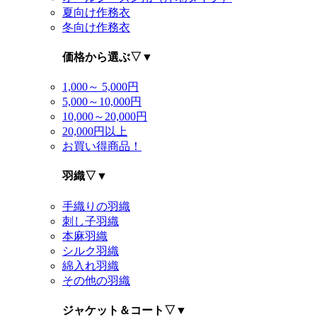
夏向け作務衣
冬向け作務衣
価格から選ぶ▽▼
1,000～ 5,000円
5,000～10,000円
10,000～20,000円
20,000円以上
お買い得商品！
羽織▽▼
手織りの羽織
刺し子羽織
本麻羽織
シルク羽織
綿入れ羽織
その他の羽織
ジャケット＆コート▽▼