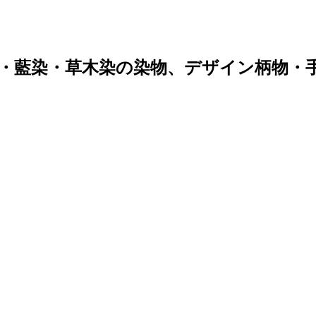
・藍染・草木染の染物、デザイン柄物・