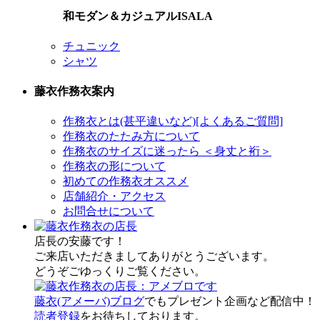
和モダン＆カジュアルISALA
チュニック
シャツ
藤衣作務衣案内
作務衣とは(甚平違いなど)[よくあるご質問]
作務衣のたたみ方について
作務衣のサイズに迷ったら ＜身丈と裄＞
作務衣の形について
初めての作務衣オススメ
店舗紹介・アクセス
お問合せについて
店長の安藤です！
ご来店いただきましてありがとうございます。
どうぞごゆっくりご覧ください。
藤衣(アメーバ)ブログ
でもプレゼント企画など配信中！
読者登録
をお待ちしております。