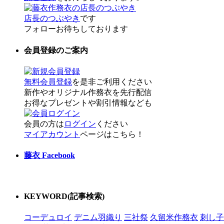
店長のつぶやき
です
フォローお待ちしております
会員登録のご案内
無料会員登録
を是非ご利用ください
新作やオリジナル作務衣を先行配信
お得なプレゼントや割引情報なども
会員の方は
ログイン
ください
マイアカウント
ページはこちら！
藤衣 Facebook
KEYWORD(記事検索)
コーデュロイ
デニム羽織り
三社祭
久留米作務衣
刺し子