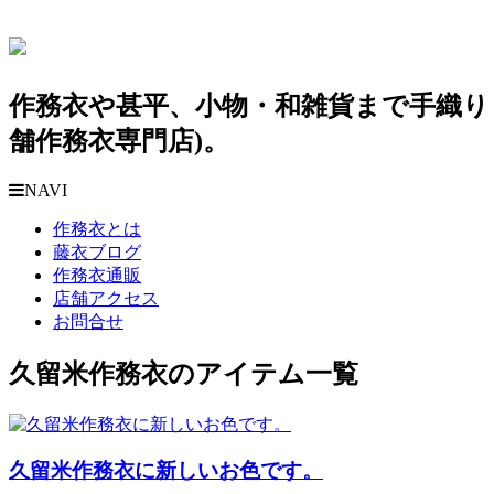
作務衣や甚平、小物・和雑貨まで手織り
舗作務衣専門店)。
NAVI
作務衣とは
藤衣ブログ
作務衣通販
店舗アクセス
お問合せ
久留米作務衣のアイテム一覧
久留米作務衣に新しいお色です。