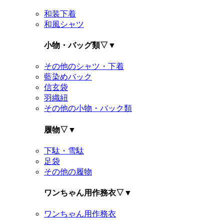
和装下着
和風シャツ
小物・バッグ類▽▼
その他のシャツ・下着
藍染めバック
信玄袋
羽織紐
その他の小物・バック類
履物▽▼
下駄・雪駄
足袋
その他の履物
ワンちゃん用作務衣▽▼
ワンちゃん用作務衣