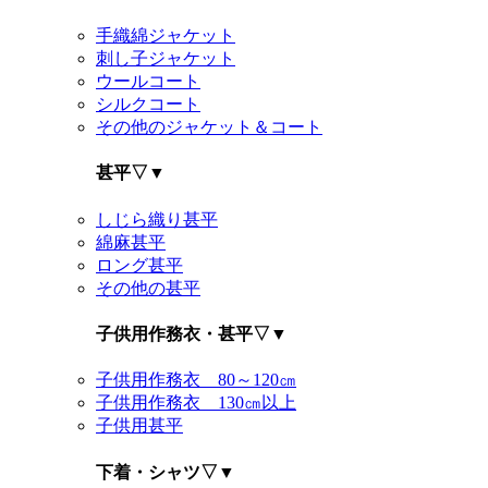
手織綿ジャケット
刺し子ジャケット
ウールコート
シルクコート
その他のジャケット＆コート
甚平▽▼
しじら織り甚平
綿麻甚平
ロング甚平
その他の甚平
子供用作務衣・甚平▽▼
子供用作務衣 80～120㎝
子供用作務衣 130㎝以上
子供用甚平
下着・シャツ▽▼