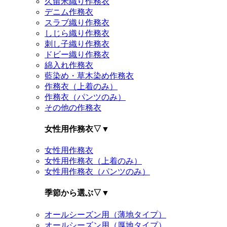
久留米織り作務衣
デニム作務衣
スラブ織り作務衣
しじら織り作務衣
刺し子織り作務衣
ドビー織り作務衣
綿入れ作務衣
藍染め・草木染め作務衣
作務衣（上着のみ）
作務衣（パンツのみ）
その他の作務衣
女性用作務衣▽▼
女性用作務衣
女性用作務衣（上着のみ）
女性用作務衣（パンツのみ）
季節から選ぶ▽▼
オールシーズン用（薄地タイプ）
オールシーズン用（厚地タイプ）