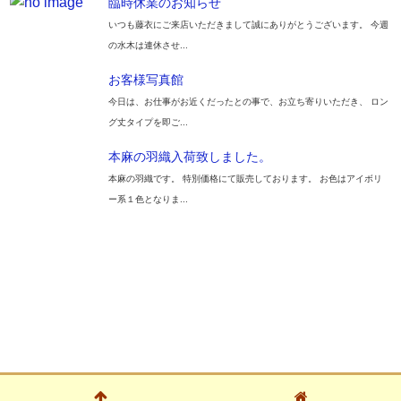
臨時休業のお知らせ
いつも藤衣にご来店いただきまして誠にありがとうございます。 今週
の水木は連休させ...
お客様写真館
今日は、お仕事がお近くだったとの事で、お立ち寄りいただき、 ロン
グ丈タイプを即ご...
本麻の羽織入荷致しました。
本麻の羽織です。 特別価格にて販売しております。 お色はアイボリ
ー系１色となりま...