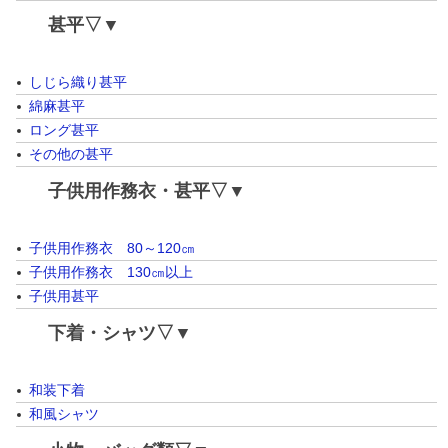
甚平▽▼
しじら織り甚平
綿麻甚平
ロング甚平
その他の甚平
子供用作務衣・甚平▽▼
子供用作務衣 80～120㎝
子供用作務衣 130㎝以上
子供用甚平
下着・シャツ▽▼
和装下着
和風シャツ