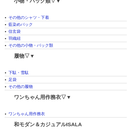
小物・バッグ類▽▼
その他のシャツ・下着
藍染めバック
信玄袋
羽織紐
その他の小物・バック類
履物▽▼
下駄・雪駄
足袋
その他の履物
ワンちゃん用作務衣▽▼
ワンちゃん用作務衣
和モダン＆カジュアルISALA