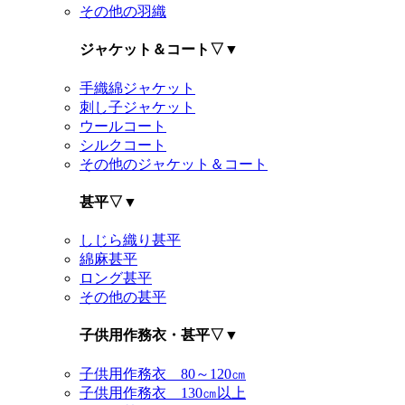
その他の羽織
ジャケット＆コート▽▼
手織綿ジャケット
刺し子ジャケット
ウールコート
シルクコート
その他のジャケット＆コート
甚平▽▼
しじら織り甚平
綿麻甚平
ロング甚平
その他の甚平
子供用作務衣・甚平▽▼
子供用作務衣 80～120㎝
子供用作務衣 130㎝以上