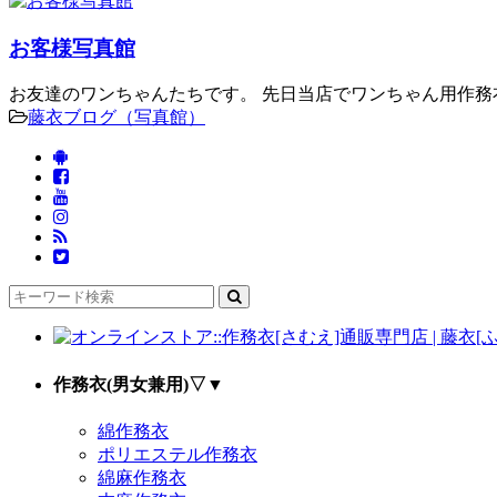
お客様写真館
お友達のワンちゃんたちです。 先日当店でワンちゃん用作務衣
藤衣ブログ（写真館）
作務衣(男女兼用)▽▼
綿作務衣
ポリエステル作務衣
綿麻作務衣