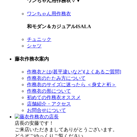
ワンちゃん用作務衣▽▼
ワンちゃん用作務衣
和モダン＆カジュアルISALA
チュニック
シャツ
藤衣作務衣案内
作務衣とは(甚平違いなど)[よくあるご質問]
作務衣のたたみ方について
作務衣のサイズに迷ったら ＜身丈と裄＞
作務衣の形について
初めての作務衣オススメ
店舗紹介・アクセス
お問合せについて
店長の安藤です！
ご来店いただきましてありがとうございます。
どうぞごゆっくりご覧ください。