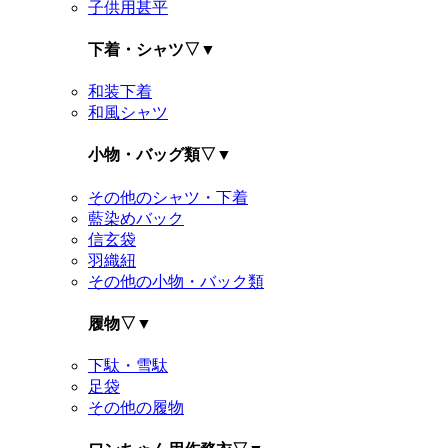
子供用甚平
下着・シャツ▽▼
和装下着
和風シャツ
小物・バッグ類▽▼
その他のシャツ・下着
藍染めバック
信玄袋
羽織紐
その他の小物・バック類
履物▽▼
下駄・雪駄
足袋
その他の履物