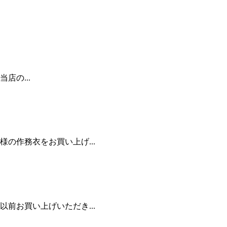
店の...
の作務衣をお買い上げ...
前お買い上げいただき...