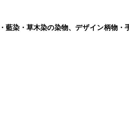
・藍染・草木染の染物、デザイン柄物・