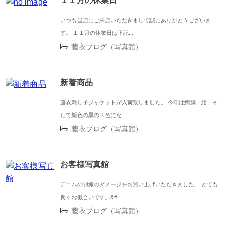
１１月の休業日
いつも当店にご来店いただきまして誠にありがとうございま
す。 １１月の休業日は下記...
藤衣ブログ（写真館）
新着商品
藤衣刺し子ジャケットが入荷致しました。 今年は鰹縞、紺、そ
して新色の黒の３色にな...
藤衣ブログ（写真館）
お客様写真館
デニムの羽織のダメージをお買い上げいただきました。 とても
良くお似合いです。&#...
藤衣ブログ（写真館）