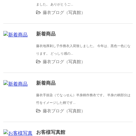
ました。 ありがとうご...
藤衣ブログ（写真館）
新着商品
藤衣地厚刺し子作務衣入荷致しました。 今年は、黒色一色にな
ります。 どっしり感の...
藤衣ブログ（写真館）
新着商品
藤衣手捺染（てなっせん）半身柄作務衣です。 半身の柄部分は
竹をイメージした柄です...
藤衣ブログ（写真館）
お客様写真館