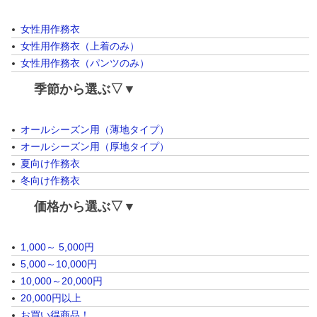
女性用作務衣
女性用作務衣（上着のみ）
女性用作務衣（パンツのみ）
季節から選ぶ▽▼
オールシーズン用（薄地タイプ）
オールシーズン用（厚地タイプ）
夏向け作務衣
冬向け作務衣
価格から選ぶ▽▼
1,000～ 5,000円
5,000～10,000円
10,000～20,000円
20,000円以上
お買い得商品！