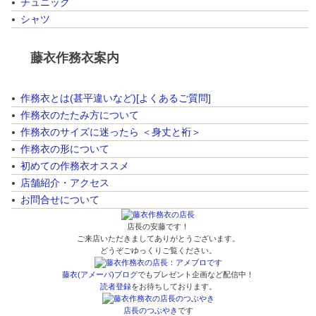
チュニック
シャツ
藤衣作務衣案内
作務衣とは(甚平違いなど)[よくあるご質問]
作務衣のたたみ方について
作務衣のサイズに迷ったら ＜身丈と裄＞
作務衣の形について
初めての作務衣オススメ
店舗紹介・アクセス
お問合せについて
店長の安藤です！
ご来店いただきましてありがとうございます。
どうぞごゆっくりご覧ください。
藤衣(アメーバ)ブログ
でもプレゼント企画など配信中！
読者登録
をお待ちしております。
店長のつぶやき
です