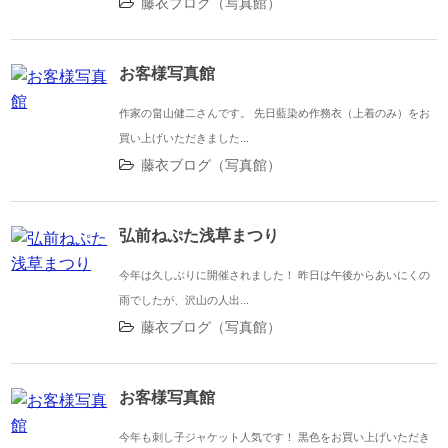
藤衣ブログ（写真館）
お客様写真館
作家の畠山健二さんです。 先日藍染め作務衣（上着のみ）をお
買い上げいただきました...
藤衣ブログ（写真館）
弘前ねぷた浅草まつり
今年は久しぶりに開催されました！ 昨日は午後からあいにくの
雨でしたが、沢山の人出...
藤衣ブログ（写真館）
お客様写真館
今年も刺し子ジャケット人気です！ 黒色をお買い上げいただき