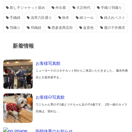
刺し子ジャケット留め
外出着
大正時代
手織り羽織り
手織綿
浅草六区通り
秋冬
綿コール
綿入れベスト
羽織り
羽織紐
西参道商店街
金茶色
鹿の子作務衣
新着情報
お客様写真館
ニューヨークのコネチカット州からご来店いただきました。 藤衣作務
衣と久留米甚平を...
お客様🐶写真館
ウニちゃん男の子2歳とツナちゃん女の子4歳です。 2匹一緒のカメラ
目線は、望めな...
臨時休業のお知らせ