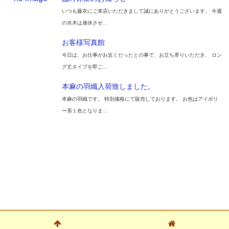
いつも藤衣にご来店いただきまして誠にありがとうございます。 今週
の水木は連休させ...
お客様写真館
今日は、お仕事がお近くだったとの事で、お立ち寄りいただき、 ロン
グ丈タイプを即ご...
本麻の羽織入荷致しました。
本麻の羽織です。 特別価格にて販売しております。 お色はアイボリ
ー系１色となりま...