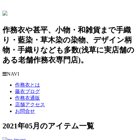
作務衣や甚平、小物・和雑貨まで手織
り・藍染・草木染の染物、デザイン柄
物・手織りなども多数(浅草に実店舗の
ある老舗作務衣専門店)。
NAVI
作務衣とは
藤衣ブログ
作務衣通販
店舗アクセス
お問合せ
2021年05月のアイテム一覧