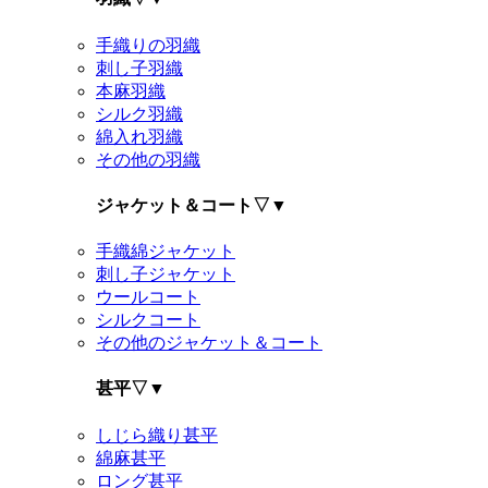
手織りの羽織
刺し子羽織
本麻羽織
シルク羽織
綿入れ羽織
その他の羽織
ジャケット＆コート▽▼
手織綿ジャケット
刺し子ジャケット
ウールコート
シルクコート
その他のジャケット＆コート
甚平▽▼
しじら織り甚平
綿麻甚平
ロング甚平