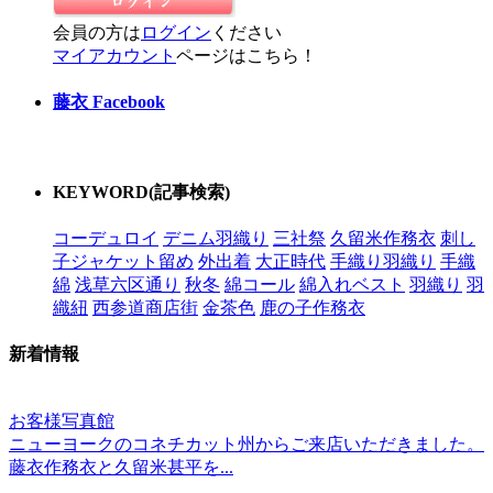
会員の方は
ログイン
ください
マイアカウント
ページはこちら！
藤衣 Facebook
KEYWORD(記事検索)
コーデュロイ
デニム羽織り
三社祭
久留米作務衣
刺し
子ジャケット留め
外出着
大正時代
手織り羽織り
手織
綿
浅草六区通り
秋冬
綿コール
綿入れベスト
羽織り
羽
織紐
西参道商店街
金茶色
鹿の子作務衣
新着情報
お客様写真館
ニューヨークのコネチカット州からご来店いただきました。
藤衣作務衣と久留米甚平を...