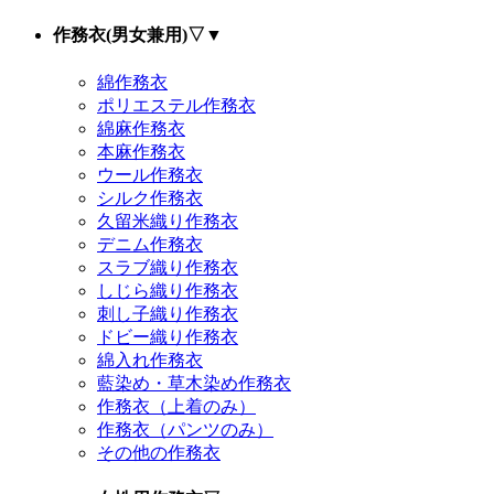
作務衣(男女兼用)▽▼
綿作務衣
ポリエステル作務衣
綿麻作務衣
本麻作務衣
ウール作務衣
シルク作務衣
久留米織り作務衣
デニム作務衣
スラブ織り作務衣
しじら織り作務衣
刺し子織り作務衣
ドビー織り作務衣
綿入れ作務衣
藍染め・草木染め作務衣
作務衣（上着のみ）
作務衣（パンツのみ）
その他の作務衣